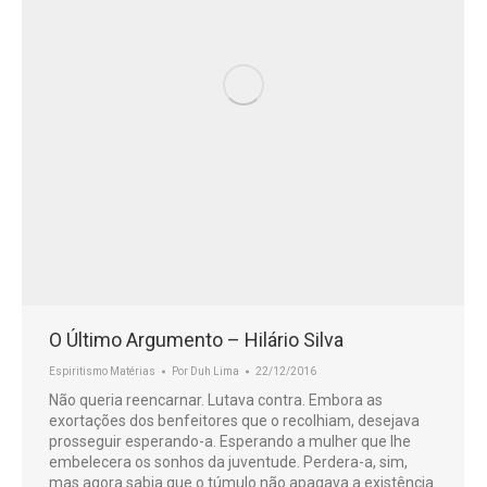
O Último Argumento – Hilário Silva
Espiritismo Matérias
Por
Duh Lima
22/12/2016
Não queria reencarnar. Lutava contra. Embora as
exortações dos benfeitores que o recolhiam, desejava
prosseguir esperando-a. Esperando a mulher que lhe
embelecera os sonhos da juventude. Perdera-a, sim,
mas agora sabia que o túmulo não apagava a existência.