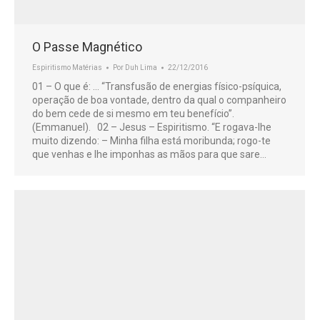
O Passe Magnético
Espiritismo Matérias
Por
Duh Lima
22/12/2016
01 – O que é: … “Transfusão de energias físico-psíquica,
operação de boa vontade, dentro da qual o companheiro
do bem cede de si mesmo em teu benefício”.
(Emmanuel). 02 – Jesus – Espiritismo. “E rogava-lhe
muito dizendo: – Minha filha está moribunda; rogo-te
que venhas e lhe imponhas as mãos para que sare…