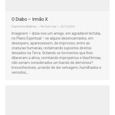
O Diabo – Irmão X
Espiritismo Matérias
Por
Duh Lima
22/12/2016
Imaginem – dizia-nos um amigo, em agradável tertúlia,
no Plano Espiritual – se alguns desencarnados, em
desespero, aparecessem, de improviso, entre as
criaturas humanas, reclamando supostos direitos
deixados na Terra. Gritando os tormentos que lhes
dilaceram a alma, vomitando impropérios e blasfêmias,
não seriam considerados um bando de demônios?
Irreconhecíveis, urrando de dor selvagem, humilhados e
vencidos,…