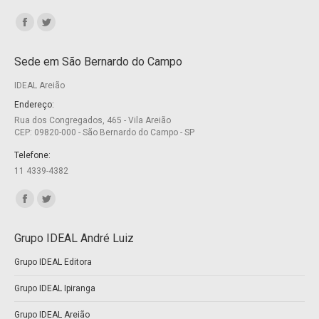
Encontre-nos em:
Facebook
Twitter
page
page
Sede em São Bernardo do Campo
opens
opens
IDEAL Areião
in
in
new
new
Endereço:
Rua dos Congregados, 465 - Vila Areião
window
window
CEP: 09820-000 - São Bernardo do Campo - SP
Telefone:
11 4339-4382
Encontre-nos em:
Facebook
Twitter
page
page
Grupo IDEAL André Luiz
opens
opens
Grupo IDEAL Editora
in
in
new
new
Grupo IDEAL Ipiranga
window
window
Grupo IDEAL Areião