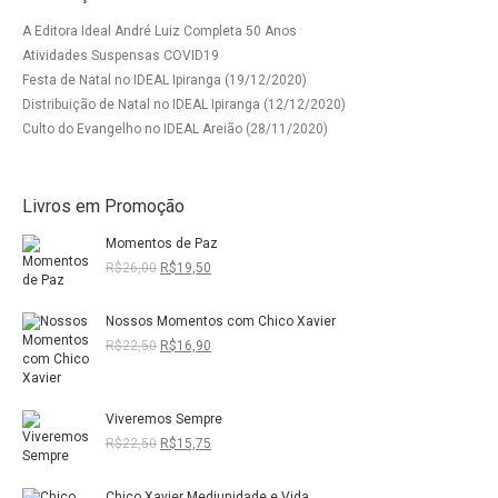
A Editora Ideal André Luiz Completa 50 Anos
Atividades Suspensas COVID19
Festa de Natal no IDEAL Ipiranga (19/12/2020)
Distribuição de Natal no IDEAL Ipiranga (12/12/2020)
Culto do Evangelho no IDEAL Areião (28/11/2020)
Livros em Promoção
Momentos de Paz
O
O
R$
26,00
R$
19,50
preço
preço
original
atual
Nossos Momentos com Chico Xavier
era:
é:
R$26,00.
R$19,50.
O
O
R$
22,50
R$
16,90
preço
preço
original
atual
era:
é:
Viveremos Sempre
R$22,50.
R$16,90.
O
O
R$
22,50
R$
15,75
preço
preço
original
atual
Chico Xavier Mediunidade e Vida