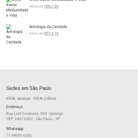
era:
é:
R$22,50.
R$15,75.
O
O
R$
90,00
R$
67,50
preço
preço
original
atual
era:
é:
Antologia da Caridade
R$90,00.
R$67,50.
O
O
R$
21,00
R$
14,70
preço
preço
original
atual
era:
é:
R$21,00.
R$14,70.
Sedes em São Paulo
IDEAL Ipiranga • IDEAL Editora
Endereço:
Rua Lord Cockrane, 594 - Ipiranga
CEP: 04213-002 - São Paulo - SP
Whatsapp:
11 94501-6006