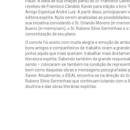
Paulo. A idéia de sua criação partiu do Sr. Francisco Galv
recebeu de Francisco Cândido Xavier para edição o livro “
Amigo Espiritual André Luiz. A partir disso, principiava
editora espírita. Após serem analisadas as possibilidades,
sua iniciativa convidando o Sr. Orlando Moreno (in memo
Bueno (in memoriam), o Sr. Rubens Silvio Germinhasi e o 
concretização de seu plano.
O convite foi aceito com muita alegria e emoção de amba
bons amigos e companheiros de trabalho viram a grande 
juntos aquilo que mais queriam: trabalhar mais diretame
literatura espírita. Sabendo também da grande responsab
sendo – colocaram-se também na condição de representa
bem como daquelas obras e mensagens psicografadas pe
Xavier. Atualmente, o IDEAL encontra-se na direção do S
Rubens Silvio Germinhasi que continuam lutando com a fi
doutrina e das obras literárias espíritas.