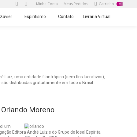
Minha Conta
Meus Pedidos
Carrinho
0
Twitter
Facebook
page
page
 Xavier
Espiritismo
Contato
Livraria Virtual
opens
opens
in
in
new
new
Você está aqui:
Início
Grupo IDEAL Editora
window
window
é Luiz, uma entidade filantrópica (sem fins lucrativos),
são distribuídas gratuitamente em todo o Brasil.
 Orlando Moreno
foi um
gação Editora André Luiz e do Grupo de Ideal Espírita