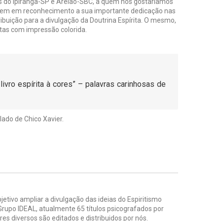
s do Ipiranga-SP e Areião-SBC, a quem nós gostaríamos
gem em reconhecimento a sua importante dedicação nas
ribuição para a divulgação da Doutrina Espírita. O mesmo,
íritas com impressão colorida.
livro espírita à cores” – palavras carinhosas de
lado de Chico Xavier.
tivo ampliar a divulgação das ideias do Espiritismo
Grupo IDEAL, atualmente 65 títulos psicografados por
es diversos são editados e distribuidos por nós.