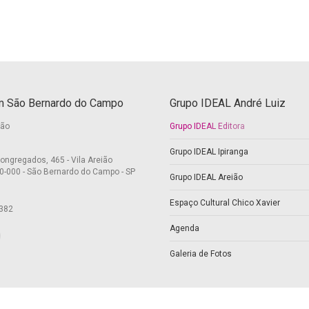
 São Bernardo do Campo
Grupo IDEAL André Luiz
ião
Grupo IDEAL Editora
Grupo IDEAL Ipiranga
ongregados, 465 - Vila Areião
0-000 - São Bernardo do Campo - SP
Grupo IDEAL Areião
Espaço Cultural Chico Xavier
382
Agenda
nos em:
ok
itter
Galeria de Fotos
ge
ens