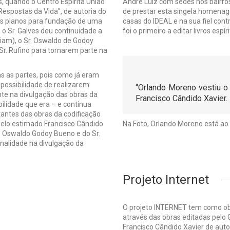
es, quando o Centro Espírita União
André Luiz com sedes nos bairro
Respostas da Vida”, de autoria do
de prestar esta singela homena
m os planos para fundação de uma
casas do IDEAL e na sua fiel cont
 o Sr. Galves deu continuidade a
foi o primeiro a editar livros esp
riam), o Sr. Oswaldo de Godoy
Sr. Rufino para tornarem parte na
s as partes, pois como já eram
possibilidade de realizarem
“Orlando Moreno vestiu o 
nte na divulgação das obras da
Francisco Cândido Xavier.
ilidade que era – e continua
ntes das obras da codificação
lo estimado Francisco Cândido
Na Foto, Orlando Moreno está ao 
r. Oswaldo Godoy Bueno e do Sr.
nalidade na divulgação da
Projeto Internet
O projeto INTERNET tem como obje
através das obras editadas pelo 
Francisco Cândido Xavier de autor