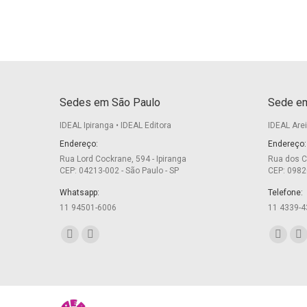
Sedes em São Paulo
Sede em
IDEAL Ipiranga • IDEAL Editora
IDEAL Are
Endereço:
Endereço:
Rua Lord Cockrane, 594 - Ipiranga
Rua dos C
CEP: 04213-002 - São Paulo - SP
CEP: 0982
Whatsapp:
Telefone:
11 94501-6006
11 4339-4
Encontre-nos em:
Encontre-
Facebook
Twitter
Facebo
Tw
page
page
page
pa
opens
opens
opens
op
in
in
in
in