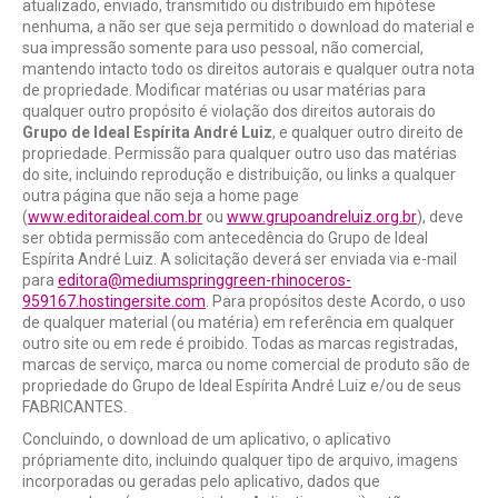
atualizado, enviado, transmitido ou distribuido em hipótese
nenhuma, a não ser que seja permitido o download do material e
sua impressão somente para uso pessoal, não comercial,
mantendo intacto todo os direitos autorais e qualquer outra nota
de propriedade. Modificar matérias ou usar matérias para
qualquer outro propósito é violação dos direitos autorais do
Grupo de Ideal Espírita André Luiz
, e qualquer outro direito de
propriedade. Permissão para qualquer outro uso das matérias
do site, incluindo reprodução e distribuição, ou links a qualquer
outra página que não seja a home page
(
www.editoraideal.com.br
ou
www.grupoandreluiz.org.br
), deve
ser obtida permissão com antecedência do Grupo de Ideal
Espírita André Luiz. A solicitação deverá ser enviada via e-mail
para
editora@mediumspringgreen-rhinoceros-
959167.hostingersite.com
. Para propósitos deste Acordo, o uso
de qualquer material (ou matéria) em referência em qualquer
outro site ou em rede é proibido. Todas as marcas registradas,
marcas de serviço, marca ou nome comercial de produto são de
propriedade do Grupo de Ideal Espírita André Luiz e/ou de seus
FABRICANTES.
Concluindo, o download de um aplicativo, o aplicativo
própriamente dito, incluindo qualquer tipo de arquivo, imagens
incorporadas ou geradas pelo aplicativo, dados que