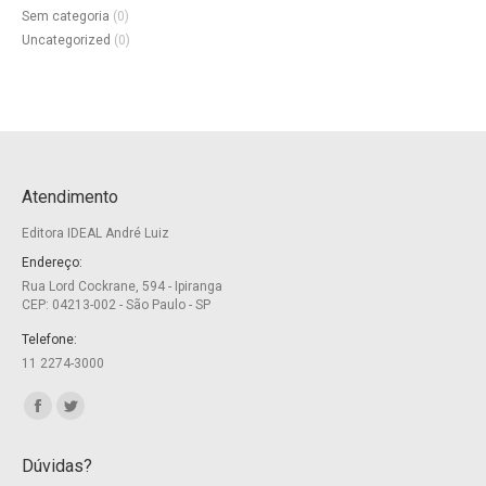
Sem categoria
(0)
Uncategorized
(0)
Atendimento
Editora IDEAL André Luiz
Endereço:
Rua Lord Cockrane, 594 - Ipiranga
CEP: 04213-002 - São Paulo - SP
Telefone:
11 2274-3000
Encontre-nos em:
Facebook
Twitter
page
page
Dúvidas?
opens
opens