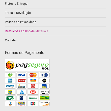
Fretes e Entrega
in
in
new
new
Troca e Devolução
window
window
Política de Privacidade
Restrições ao Uso de Materiais
Contato
Formas de Pagamento