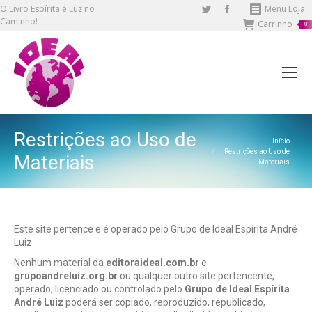
O Livro Espírita é Luz no
Twitter
Facebook
Menu Loja
Caminho!
Carrinho
page
page
0
opens
opens
in
in
new
new
window
window
Restrições ao Uso de
Você está aqui:
Início
Restrições ao Uso de
Materiais
Materiais
Este site pertence e é operado pelo Grupo de Ideal Espírita André
Luiz.
Nenhum material da
editoraideal.com.br
e
grupoandreluiz.org.br
ou qualquer outro site pertencente,
operado, licenciado ou controlado pelo
Grupo de Ideal Espírita
André Luiz
poderá ser copiado, reproduzido, republicado,