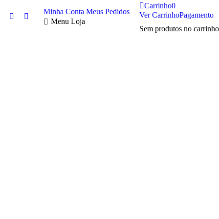
Carrinho
0
Minha Conta
Meus Pedidos
Ver Carrinho
Pagamento
Twitter
Facebook
Menu Loja
Sem produtos no carrinho
page
page
opens
opens
in
in
new
new
window
window