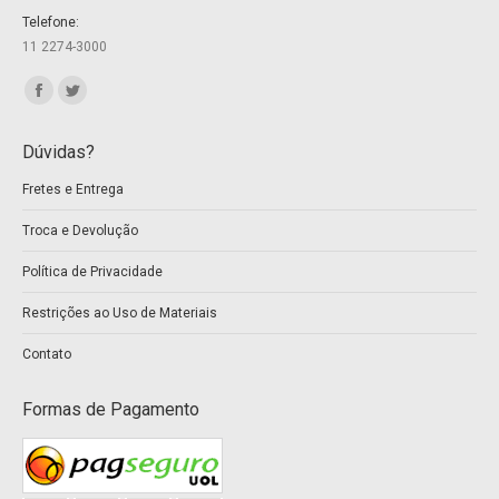
Telefone:
11 2274-3000
Encontre-nos em:
Facebook
Twitter
page
page
Dúvidas?
opens
opens
Fretes e Entrega
in
in
new
new
Troca e Devolução
window
window
Política de Privacidade
Restrições ao Uso de Materiais
Contato
Formas de Pagamento