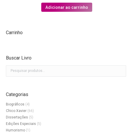
original
atual
Adicionar ao carrinho
era:
é:
R$26,00.
R$19,50.
Carrinho
Buscar Livro
Categorias
Biográficos
(4)
Chico Xavier
(66)
Dissertações
(5)
Edições Especiais
(5)
Humorismo
(1)