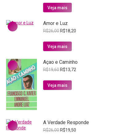
original
atual
Veja mais
era:
é:
R$21,00.
R$14,70.
Amor e Luz
O
O
R$
26,00
R$
18,20
preço
preço
original
atual
Veja mais
era:
é:
R$26,00.
R$18,20.
Açao e Caminho
O
O
R$
19,60
R$
13,72
preço
preço
original
atual
Veja mais
era:
é:
R$19,60.
R$13,72.
A Verdade Responde
O
O
R$
26,00
R$
19,50
preço
preço