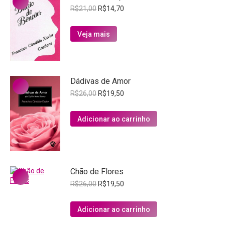
O
O
R$
21,00
R$
14,70
preço
preço
original
atual
Veja mais
era:
é:
R$21,00.
R$14,70.
Dádivas de Amor
O
O
R$
26,00
R$
19,50
preço
preço
original
atual
Adicionar ao carrinho
era:
é:
R$26,00.
R$19,50.
Chão de Flores
O
O
R$
26,00
R$
19,50
preço
preço
original
atual
Adicionar ao carrinho
era:
é:
R$26,00.
R$19,50.