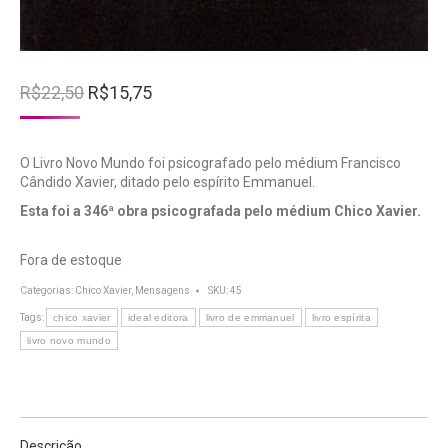
O
O
R$
22,50
R$
15,75
preço
preço
original
atual
era:
é:
O Livro Novo Mundo foi psicografado pelo médium Francisco
R$22,50.
R$15,75.
Cândido Xavier, ditado pelo espírito Emmanuel.
Esta foi a 346ª obra psicografada pelo médium Chico Xavier.
Fora de estoque
Categorias:
Chico Xavier
,
Mensagens
SKU:
45
Tags:
chico xavier
ideal editora
livro de emmanuel
livro espírita
livro novo mundo
Descrição