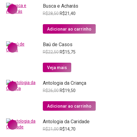
Busca e Acharás
O
O
R$
28,50
R$
21,40
preço
preço
original
atual
Adicionar ao carrinho
era:
é:
R$28,50.
R$21,40.
Baú de Casos
O
O
R$
22,50
R$
15,75
preço
preço
original
atual
Veja mais
era:
é:
R$22,50.
R$15,75.
Antologia da Criança
O
O
R$
26,00
R$
19,50
preço
preço
original
atual
Adicionar ao carrinho
era:
é:
R$26,00.
R$19,50.
Antologia da Caridade
O
O
R$
21,00
R$
14,70
preço
preço