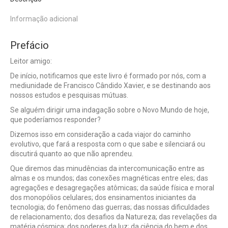
Informação adicional
Prefácio
Leitor amigo:
De início, notificamos que este livro é formado por nós, com a
mediunidade de Francisco Cândido Xavier, e se destinando aos
nossos estudos e pesquisas mútuas.
Se alguém dirigir uma indagação sobre o Novo Mundo de hoje,
que poderíamos responder?
Dizemos isso em consideração a cada viajor do caminho
evolutivo, que fará a resposta com o que sabe e silenciará ou
discutirá quanto ao que não aprendeu.
Que diremos das minudências da intercomunicação entre as
almas e os mundos; das conexões magnéticas entre eles; das
agregações e desagregações atômicas; da saúde física e moral
dos monopólios celulares; dos ensinamentos iniciantes da
tecnologia; do fenômeno das guerras; das nossas dificuldades
de relacionamento; dos desafios da Natureza; das revelações da
matéria cósmica; dos poderes da luz; da ciência do bem e dos