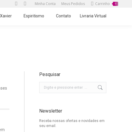
Minha Conta
Meus Pedidos
Carrinho
0
Twitter
Facebook
page
page
 Xavier
Espiritismo
Contato
Livraria Virtual
opens
opens
in
in
new
new
Você está aqui:
Início
Responde
O Passe
window
window
Pesquisar
Buscar
sses
Newsletter
Receba nossas ofertas e novidades em
seu email.
vem