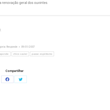
a renovação geral dos ouvintes.
.
goria:
Responde
09/01/2007
esponde
chico xavier
passe espiritismo
Compartilhar
Share
Share
on
on
Facebook
Twitter