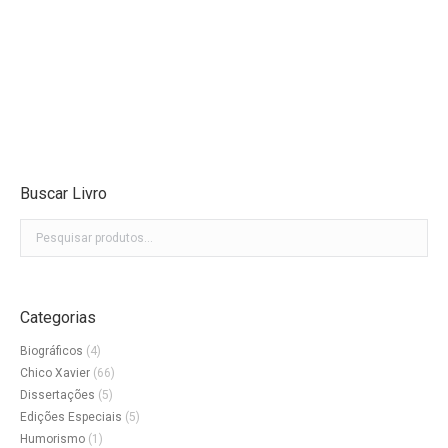
Nossos Momentos com Chico Xavier
O
O
R$
22,50
R$
16,90
preço
preço
original
atual
era:
é:
R$22,50.
R$16,90.
Buscar Livro
Categorias
Biográficos
(4)
Chico Xavier
(66)
Dissertações
(5)
Edições Especiais
(5)
Humorismo
(1)