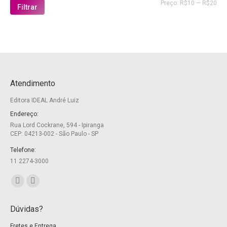
Pre
Pre
Preço:
R$10
—
R$20
Filtrar
mín
má
Atendimento
Editora IDEAL André Luiz
Endereço:
Rua Lord Cockrane, 594 - Ipiranga
CEP: 04213-002 - São Paulo - SP
Telefone:
11 2274-3000
Encontre-nos em:
Facebook
Twitter
page
page
Dúvidas?
opens
opens
Fretes e Entrega
in
in