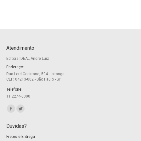
Atendimento
Editora IDEAL André Luiz
Endereço:
Rua Lord Cockrane, 594 - Ipiranga
CEP: 04213-002 - São Paulo - SP
Telefone:
11 2274-3000
Encontre-nos em:
Facebook
Twitter
page
page
Dúvidas?
opens
opens
Fretes e Entrega
in
in