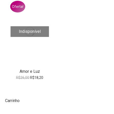
Oferta!
Indisponível
Amor e Luz
O
O
R$
26,00
R$
18,20
preço
preço
original
atual
era:
é:
R$26,00.
R$18,20.
Carrinho