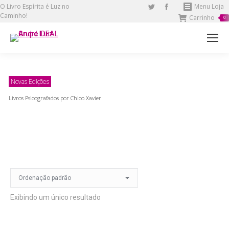
O Livro Espírita é Luz no
Twitter
Facebook
Menu Loja
Caminho!
Carrinho
page
page
0
opens
opens
in
in
new
new
window
window
Novas Edições
Livros Psicografados por Chico Xavier
Exibindo um único resultado