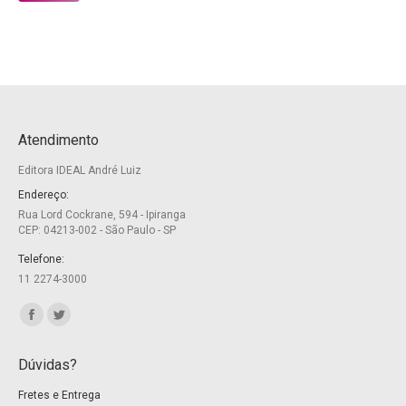
Atendimento
Editora IDEAL André Luiz
Endereço:
Rua Lord Cockrane, 594 - Ipiranga
CEP: 04213-002 - São Paulo - SP
Telefone:
11 2274-3000
Encontre-nos em:
Facebook
Twitter
page
page
Dúvidas?
opens
opens
Fretes e Entrega
in
in