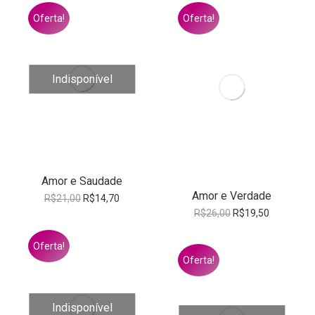
Oferta!
Oferta!
Indisponível
Amor e Saudade
Amor e Verdade
O
O
R$
21,00
R$
14,70
preço
preço
O
O
R$
26,00
R$
19,50
original
atual
preço
preço
era:
é:
original
atual
Oferta!
R$21,00.
R$14,70.
era:
é:
Oferta!
R$26,00.
R$19,50.
Indisponível