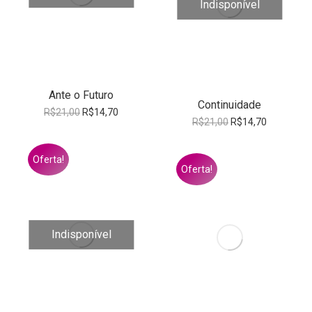
Indisponível
Ante o Futuro
Continuidade
O
O
R$
21,00
R$
14,70
O
O
R$
21,00
R$
14,70
preço
preço
preço
preço
original
atual
original
atual
era:
é:
Oferta!
era:
é:
R$21,00.
R$14,70.
Oferta!
R$21,00.
R$14,70.
Indisponível