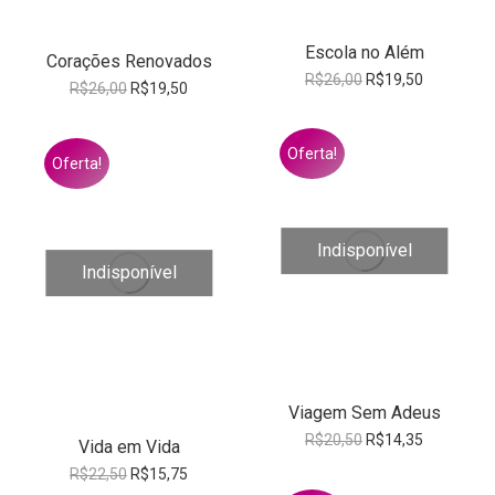
Escola no Além
Corações Renovados
O
O
R$
26,00
R$
19,50
O
O
R$
26,00
R$
19,50
preço
preço
preço
preço
original
atual
original
atual
era:
é:
era:
é:
Oferta!
R$26,00.
R$19,50.
Oferta!
R$26,00.
R$19,50.
Indisponível
Indisponível
Viagem Sem Adeus
O
O
R$
20,50
R$
14,35
Vida em Vida
preço
preço
O
O
R$
22,50
R$
15,75
original
atual
preço
preço