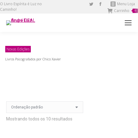
O Livro Espírita é Luz no
Twitter
Facebook
Menu Loja
Caminho!
Carrinho
page
page
0
opens
opens
in
in
new
new
window
window
Novas Edições
Livros Psicografados por Chico Xavier
Mostrando todos os 10 resultados