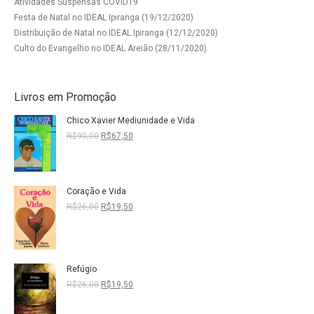
Atividades Suspensas COVID19
Festa de Natal no IDEAL Ipiranga (19/12/2020)
Distribuição de Natal no IDEAL Ipiranga (12/12/2020)
Culto do Evangelho no IDEAL Areião (28/11/2020)
Livros em Promoção
Chico Xavier Mediunidade e Vida
O
O
R$
90,00
R$
67,50
preço
preço
original
atual
era:
é:
R$90,00.
R$67,50.
Coração e Vida
O
O
R$
26,00
R$
19,50
preço
preço
original
atual
era:
é:
R$26,00.
R$19,50.
Refúgio
O
O
R$
26,00
R$
19,50
preço
preço
original
atual