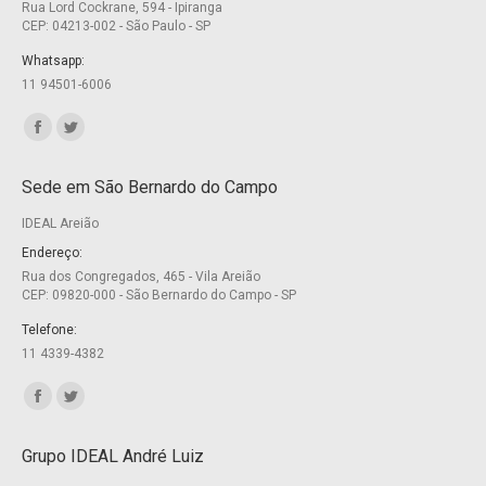
Rua Lord Cockrane, 594 - Ipiranga
CEP: 04213-002 - São Paulo - SP
Whatsapp:
11 94501-6006
Encontre-nos em:
Facebook
Twitter
page
page
Sede em São Bernardo do Campo
opens
opens
IDEAL Areião
in
in
new
new
Endereço:
Rua dos Congregados, 465 - Vila Areião
window
window
CEP: 09820-000 - São Bernardo do Campo - SP
Telefone:
11 4339-4382
Encontre-nos em:
Facebook
Twitter
page
page
Grupo IDEAL André Luiz
opens
opens