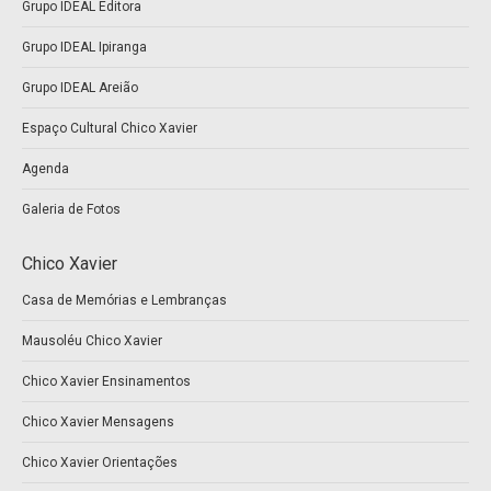
Grupo IDEAL Editora
in
in
new
new
Grupo IDEAL Ipiranga
window
window
Grupo IDEAL Areião
Espaço Cultural Chico Xavier
Agenda
Galeria de Fotos
Chico Xavier
Casa de Memórias e Lembranças
Mausoléu Chico Xavier
Chico Xavier Ensinamentos
Chico Xavier Mensagens
Chico Xavier Orientações