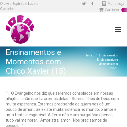
O Livro Espírita é Luz no
Twitter
Facebook
Menu Loja
Caminho!
Carrinho
page
page
0
opens
opens
in
in
new
new
window
window
Ensinamentos e
Você está aqui:
Início
Ensinamentos
Momentos com
Ensinamentos e
Momentos com
Chico Xavier (15)
Chico…
“— O Evangelho nos diz que seremos consolados em nossas
aflições e não que livraremos delas… Somos filhos de Deus com
muita esperança. Estamos precisando de quem nos dê um
pouco de amor… Se existe muita violência no mundo, o amor é
uma fonte inesgotável. A Terra não é um purgatório apenas;
tudo vai melhorar… Amor atrai amor… Nós precisamos de
consolo…”