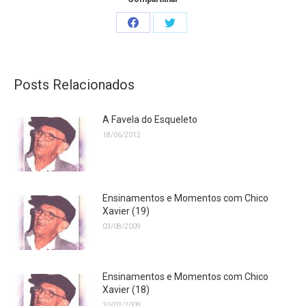
Share
Share
on
on
Facebook
Twitter
Posts Relacionados
A Favela do Esqueleto
18/06/2012
Ensinamentos e Momentos com Chico
Xavier (19)
03/08/2009
Ensinamentos e Momentos com Chico
Xavier (18)
30/03/2009