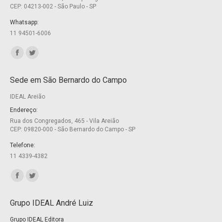
CEP: 04213-002 - São Paulo - SP
Whatsapp:
11 94501-6006
Encontre-nos em:
Facebook
Twitter
page
page
Sede em São Bernardo do Campo
opens
opens
IDEAL Areião
in
in
new
new
Endereço:
Rua dos Congregados, 465 - Vila Areião
window
window
CEP: 09820-000 - São Bernardo do Campo - SP
Telefone:
11 4339-4382
Encontre-nos em:
Facebook
Twitter
page
page
Grupo IDEAL André Luiz
opens
opens
Grupo IDEAL Editora
in
in