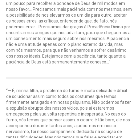
um pouco para recolher a bondade de Deus de mil modos em
nosso favor… Precisamos mais paciência com nós mesmos, sem
a possibilidade de nos elevarmos de um dia para outro; aceitar
os nossos erros, as críticas, entendendo que, de fato, nós
podemos errar… Precisamos dar graças à Providência Divina por
encontrarmos amigos que nos advirtam, para que cheguemos a
um conhecimento mais seguro sobre nós mesmos, A paciência
não é uma atitude apenas com o plano externo da vida, mas
com nós mesmos, para que não venhamos a sofrer desânimo
dos nossos ideais. Estejamos com a paciência, tanto quanto a
paciência de Deus está permanentemente conosco…”
“— É, minha filha, o problema do fumo é muito delicado e difícil
de solucionar assim como todos os costumes que temos
firmemente arraigado em nosso psiquismo, Não podemos fazer
a expulsão abrupta dos nossos vícios, pois aí estaremos
ameaçados pela sua volta repentina e inesperada. No caso do
fumo, nós temos que pensar assim: o cigarro é tão bom, ele nos
acompanhou durante tantos anos, ajudou-nos em nosso
nervosismo, foi nosso companheiro dedicado na solução de
tantas dificuldades. Mas nós temos que falar e acreditar em