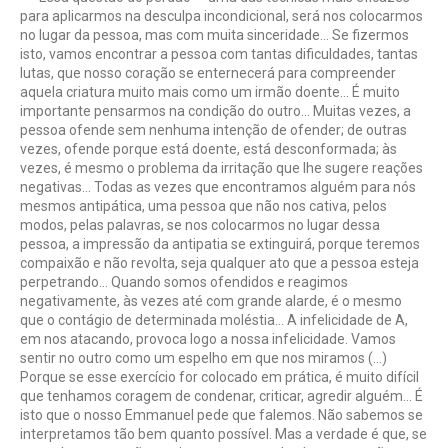
para aplicarmos na desculpa incondicional, será nos colocarmos
no lugar da pessoa, mas com muita sinceridade… Se fizermos
isto, vamos encontrar a pessoa com tantas dificuldades, tantas
lutas, que nosso coração se enternecerá para compreender
aquela criatura muito mais como um irmão doente… É muito
importante pensarmos na condição do outro… Muitas vezes, a
pessoa ofende sem nenhuma intenção de ofender; de outras
vezes, ofende porque está doente, está desconformada; às
vezes, é mesmo o problema da irritação que Ihe sugere reações
negativas… Todas as vezes que encontramos alguém para nós
mesmos antipática, uma pessoa que não nos cativa, pelos
modos, pelas palavras, se nos colocarmos no lugar dessa
pessoa, a impressão da antipatia se extinguirá, porque teremos
compaixão e não revolta, seja qualquer ato que a pessoa esteja
perpetrando… Quando somos ofendidos e reagimos
negativamente, às vezes até com grande alarde, é o mesmo
que o contágio de determinada moléstia… A infelicidade de A,
em nos atacando, provoca logo a nossa infelicidade. Vamos
sentir no outro como um espelho em que nos miramos (…)
Porque se esse exercício for colocado em prática, é muito difícil
que tenhamos coragem de condenar, criticar, agredir alguém… É
isto que o nosso Emmanuel pede que falemos. Não sabemos se
interpretamos tão bem quanto possível. Mas a verdade é que, se