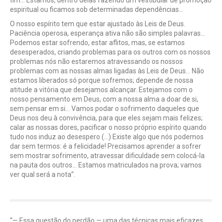
fim… Estamos, dentro delas fazendo um vestibular de promoção
espiritual ou ficamos sob determinadas dependências…
O nosso espírito tem que estar ajustado às Leis de Deus.
Paciência operosa, esperança ativa não são simples palavras…
Podemos estar sofrendo, estar aflitos, mas, se estamos
desesperados, criando problemas para os outros com os nossos
problemas nós não estaremos atravessando os nossos
problemas com as nossas almas ligadas às Leis de Deus… Não
estamos liberados só porque sofremos; depende de nossa
atitude a vitória que desejamos alcançar. Estejamos com o
nosso pensamento em Deus, com a nossa alma a doar de si,
sem pensar em si… Vamos podar o sofrimento daqueles que
Deus nos deu à convivência, para que eles sejam mais felizes;
calar as nossas dores, pacificar o nosso próprio espírito quando
tudo nos induz ao desespero (…) Existe algo que nós podemos
dar sem termos: é a felicidade! Precisamos aprender a sofrer
sem mostrar sofrimento, atravessar dificuldade sem colocá-la
na pauta dos outros… Estamos matriculados na prova; vamos
ver qual será a nota”.
“— Essa questão do perdão — uma das técnicas mais eficazes