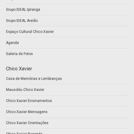
new
new
Grupo IDEAL Ipiranga
window
window
Grupo IDEAL Areião
Espaço Cultural Chico Xavier
Agenda
Galeria de Fotos
Chico Xavier
Casa de Memórias e Lembranças
Mausoléu Chico Xavier
Chico Xavier Ensinamentos
Chico Xavier Mensagens
Chico Xavier Orientações
Chico Xavier Reponde