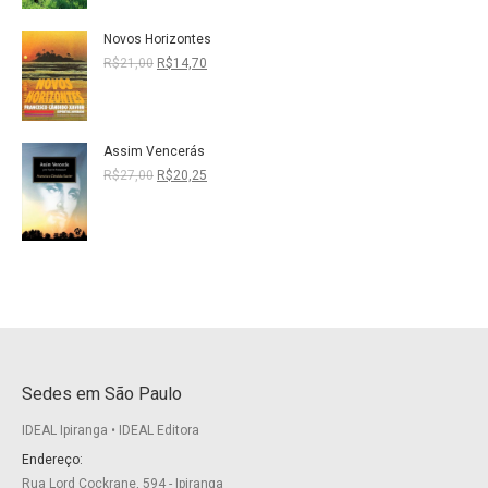
R$27,00.
R$20,25.
Novos Horizontes
O
O
R$
21,00
R$
14,70
preço
preço
original
atual
era:
é:
R$21,00.
R$14,70.
Assim Vencerás
O
O
R$
27,00
R$
20,25
preço
preço
original
atual
era:
é:
R$27,00.
R$20,25.
Sedes em São Paulo
IDEAL Ipiranga • IDEAL Editora
Endereço:
Rua Lord Cockrane, 594 - Ipiranga