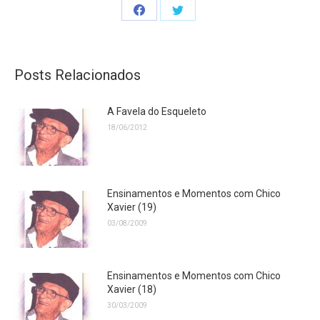
Share
Share
on
on
Facebook
Twitter
Posts Relacionados
A Favela do Esqueleto
18/06/2012
Ensinamentos e Momentos com Chico
Xavier (19)
03/08/2009
Ensinamentos e Momentos com Chico
Xavier (18)
30/03/2009