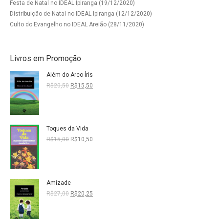
Festa de Natal no IDEAL Ipiranga (19/12/2020)
Distribuição de Natal no IDEAL Ipiranga (12/12/2020)
Culto do Evangelho no IDEAL Areião (28/11/2020)
Livros em Promoção
Além do Arco-Íris
O
O
R$
20,50
R$
15,50
preço
preço
original
atual
era:
é:
R$20,50.
R$15,50.
Toques da Vida
O
O
R$
15,00
R$
10,50
preço
preço
original
atual
era:
é:
R$15,00.
R$10,50.
Amizade
O
O
R$
27,00
R$
20,25
preço
preço
original
atual
era:
é: