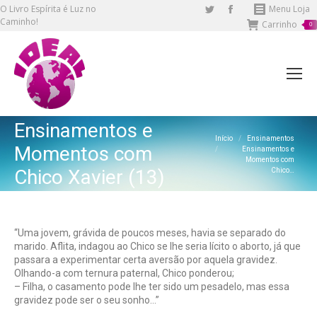
O Livro Espírita é Luz no
Twitter
Facebook
Menu Loja
Caminho!
Carrinho
page
page
0
opens
opens
in
in
new
new
window
window
Ensinamentos e
Você está aqui:
Início
Ensinamentos
Momentos com
Ensinamentos e
Momentos com
Chico Xavier (13)
Chico…
“Uma jovem, grávida de poucos meses, havia se separado do
marido. Aflita, indagou ao Chico se lhe seria lícito o aborto, já que
passara a experimentar certa aversão por aquela gravidez.
Olhando-a com ternura paternal, Chico ponderou;
– Filha, o casamento pode lhe ter sido um pesadelo, mas essa
gravidez pode ser o seu sonho…”