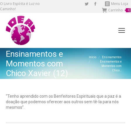
O Livro Espírita é Luz no
Twitter
Facebook
Menu Loja
Caminho!
Carrinho
page
page
0
opens
opens
in
in
new
new
window
window
Ensinamentos e
Você está aqui:
Início
Ensinamentos
Momentos com
Ensinamentos e
Momentos com
Chico Xavier (12)
Chico…
“Tenho aprendido com os Benfeitores Espirituais que a paz é a
doação que podemos oferecer aos outros sem tê-la para nós
mesmos”.