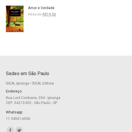
R$19,50.
R$13,65.
Amor e Verdade
O
O
R$
26,00
R$
19,50
preço
preço
original
atual
era:
é:
R$26,00.
R$19,50.
Sedes em São Paulo
IDEAL Ipiranga • IDEAL Editora
Endereço:
Rua Lord Cockrane, 594 - Ipiranga
CEP: 04213-002 - São Paulo - SP
Whatsapp:
11 94501-6006
Encontre-nos em: