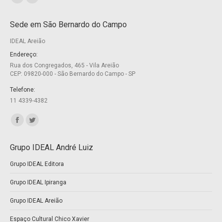
Facebook
Twitter
page
page
Sede em São Bernardo do Campo
opens
opens
IDEAL Areião
in
in
new
new
Endereço:
Rua dos Congregados, 465 - Vila Areião
window
window
CEP: 09820-000 - São Bernardo do Campo - SP
Telefone:
11 4339-4382
Encontre-nos em:
Facebook
Twitter
page
page
Grupo IDEAL André Luiz
opens
opens
Grupo IDEAL Editora
in
in
new
new
Grupo IDEAL Ipiranga
window
window
Grupo IDEAL Areião
Espaço Cultural Chico Xavier