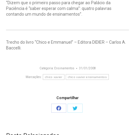
“Dizem que o primeiro passo para chegar ao Palácio da
Paciência é “saber esperar com calma”: quatro palavras
contando um mundo de ensinamentos”.
Trecho do livro “Chico e Emmanuel” – Editora DIDIER – Carlos A.
Baccelli.
Categoria:
Ensinamentos
31/01/2008
Marcações:
chico xavier
chico xavier ensinamentos
Compartilhar
Share
Share
on
on
Facebook
Twitter