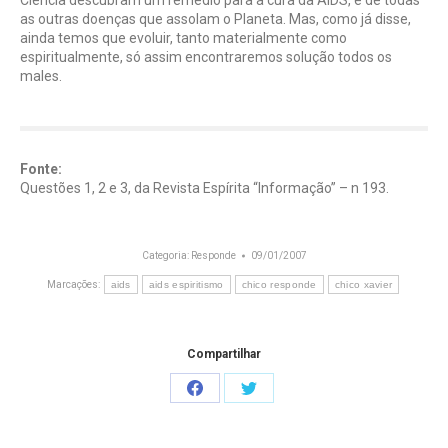
Ciência descubram um remédio para a cura da AIDS, e de todas
as outras doenças que assolam o Planeta. Mas, como já disse,
ainda temos que evoluir, tanto materialmente como
espiritualmente, só assim encontraremos solução todos os
males.
Fonte:
Questões 1, 2 e 3, da Revista Espírita “Informação” – n 193.
Categoria:
Responde
09/01/2007
Marcações:
aids
aids espiritismo
chico responde
chico xavier
Compartilhar
Share
Share
on
on