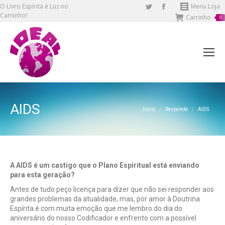
O Livro Espírita é Luz no
Twitter
Facebook
Menu Loja
Caminho!
Carrinho
page
page
0
opens
opens
in
in
new
new
window
window
AIDS
Você está aqui:
Início
Responde
AIDS
A AIDS é um castigo que o Plano Espiritual está enviando
para esta geração?
Antes de tudo peço licença para dizer que não sei responder aos
grandes problemas da atualidade, mas, por amor à Doutrina
Espírita é com muita emoção que me lembro do dia do
aniversário do nosso Codificador e enfrento com a possível