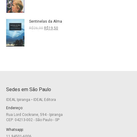
original
atual
era:
é:
R$15,00.
R$10,50.
Sentinelas da Alma
O
O
R$
26,00
R$
19,50
preço
preço
original
atual
era:
é:
R$26,00.
R$19,50.
Sedes em São Paulo
IDEAL Ipiranga • IDEAL Editora
Endereço:
Rua Lord Cockrane, 594 - Ipiranga
CEP: 04213-002 - São Paulo - SP
Whatsapp:
11 94501-6006