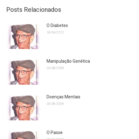
Facebook
Twitter
Posts Relacionados
O Diabetes
18/06/2012
Manipulação Genética
03/08/2009
Doenças Mentais
03/08/2009
O Passe