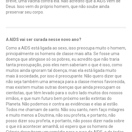
breve, uma vacina contra ela. Não acredito que a AIDS vem de
Deus. Isso vem do próprio homem, que não soube ainda
preservar seu corpo.
A AIDS vai ser curada nesse novo ano?
Como a AIDS está ligada ao sexo, isso preocupa muito o homem,
principalmente os homens de classe mais alta. Se fosse uma
doença que atingisse só os pobres, eu acredito que não traria
tanta preocupação, pois eles nem saberiam o que é isso, como
muitos ainda ignoram tal doença; mas ela está ligada muito
mais à sociedade, por isso é preocupante. Não quero dizer que
não seja também uma ameaça para a classe menos favorecida,
mas existem muitas outras doenças que ainda preocupam os
cientistas, que têm levado para o outro lado muitos dos nossos
irmãos, e que num futuro bem próximo serão extintas do
Planeta. Não podemos ir contra as evidências e elas aí estão.
Todos me chamam de santo. Não sou santo, nem faço milagres
e muito menos a Doutrina, não sou profeta, e portanto, não
posso dizer sou profeta, e portanto, não posso dizer nada sobre
o que irá acontecer amanhã; só espero que os homens de