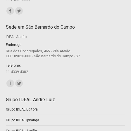
Encontre-nos em:
Facebook
Twitter
page
page
Sede em São Bernardo do Campo
opens
opens
IDEAL Areião
in
in
new
new
Endereço:
Rua dos Congregados, 465 - Vila Areião
window
window
CEP: 09820-000 - São Bernardo do Campo - SP
Telefone:
11 4339-4382
Encontre-nos em:
Facebook
Twitter
page
page
Grupo IDEAL André Luiz
opens
opens
Grupo IDEAL Editora
in
in
new
new
Grupo IDEAL Ipiranga
window
window
Grupo IDEAL Areião