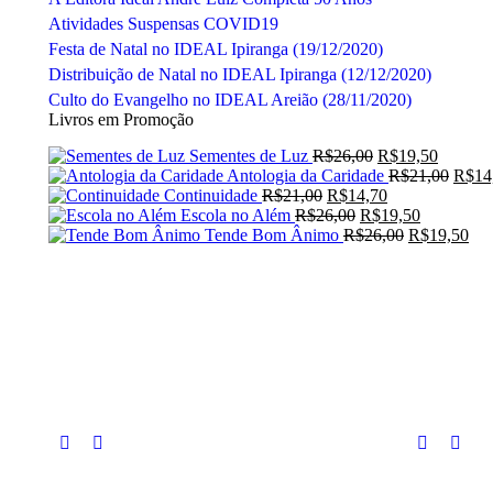
Atividades Suspensas COVID19
Festa de Natal no IDEAL Ipiranga (19/12/2020)
Distribuição de Natal no IDEAL Ipiranga (12/12/2020)
Culto do Evangelho no IDEAL Areião (28/11/2020)
Livros em Promoção
O
O
Sementes de Luz
R$
26,00
R$
19,50
preço
preço
O
Antologia da Caridade
R$
21,00
R$
14
O
original
O
atual
preço
Continuidade
R$
21,00
R$
14,70
preço
O
era:
preço
O
é:
origin
Escola no Além
R$
26,00
R$
19,50
original
preço
R$26,00.
atual
O
preço
R$19,5
era:
O
Tende Bom Ânimo
R$
26,00
R$
19,50
era:
original
é:
preço
atual
R$21,
pre
R$21,00.
era:
R$14,70.
original
é:
atu
R$26,00.
era:
R$19,50.
é:
R$26,00.
R$1