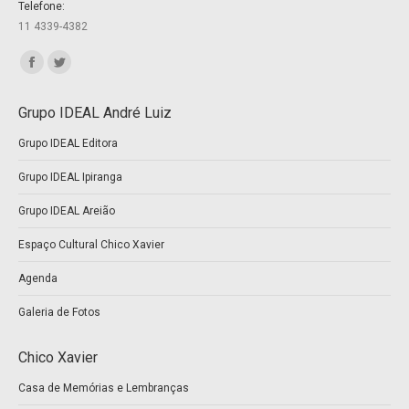
Telefone:
11 4339-4382
Encontre-nos em:
Facebook
Twitter
page
page
Grupo IDEAL André Luiz
opens
opens
Grupo IDEAL Editora
in
in
new
new
Grupo IDEAL Ipiranga
window
window
Grupo IDEAL Areião
Espaço Cultural Chico Xavier
Agenda
Galeria de Fotos
Chico Xavier
Casa de Memórias e Lembranças