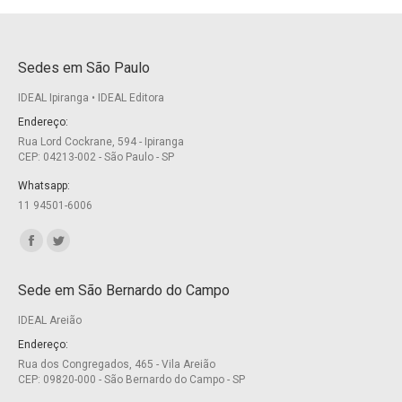
Sedes em São Paulo
IDEAL Ipiranga • IDEAL Editora
Endereço:
Rua Lord Cockrane, 594 - Ipiranga
CEP: 04213-002 - São Paulo - SP
Whatsapp:
11 94501-6006
Encontre-nos em:
Facebook
Twitter
page
page
Sede em São Bernardo do Campo
opens
opens
IDEAL Areião
in
in
new
new
Endereço:
Rua dos Congregados, 465 - Vila Areião
window
window
CEP: 09820-000 - São Bernardo do Campo - SP