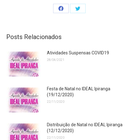
Share
Share
on
on
Facebook
Twitter
Posts Relacionados
Atividades Suspensas COVID19
28/04/2021
Festa de Natal no IDEAL Ipiranga
(19/12/2020)
22/11/2020
Distribuição de Natal no IDEAL Ipiranga
(12/12/2020)
22/11/2020