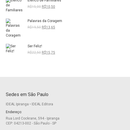
Elenco de Familiares
original
atual
era:
é:
O
O
R$
15,00
R$
10,50
R$19,60.
R$13,72.
preço
preço
original
atual
Palavras da Coragem
era:
é:
R$15,00.
R$10,50.
O
O
R$
19,50
R$
13,65
preço
preço
original
atual
era:
é:
Ser Feliz!
R$19,50.
R$13,65.
O
O
R$
22,50
R$
15,75
preço
preço
original
atual
era:
é:
R$22,50.
R$15,75.
Sedes em São Paulo
IDEAL Ipiranga • IDEAL Editora
Endereço:
Rua Lord Cockrane, 594 - Ipiranga
CEP: 04213-002 - São Paulo - SP