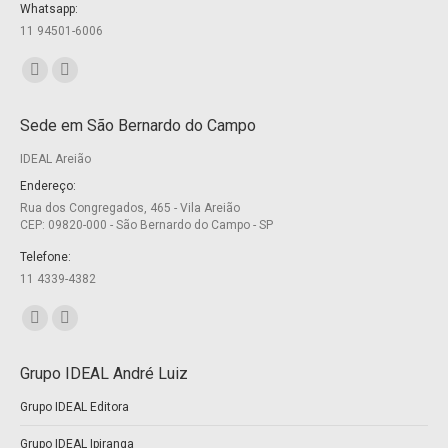
Whatsapp:
11 94501-6006
Encontre-nos em:
Facebook
Twitter
page
page
Sede em São Bernardo do Campo
opens
opens
IDEAL Areião
in
in
new
new
Endereço:
Rua dos Congregados, 465 - Vila Areião
window
window
CEP: 09820-000 - São Bernardo do Campo - SP
Telefone:
11 4339-4382
Encontre-nos em:
Facebook
Twitter
page
page
Grupo IDEAL André Luiz
opens
opens
Grupo IDEAL Editora
in
in
new
new
Grupo IDEAL Ipiranga