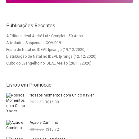
Publicações Recentes
A Editora Ideal André Luiz Completa 50 Anos
Atividades Suspensas COVID19
Festa de Natal no IDEAL Ipiranga (19/12/2020)
Distribuição de Natal no IDEAL Ipiranga (12/12/2020)
Culto do Evangelho no IDEAL Areião (28/11/2020)
Livros em Promoção
Nossos Momentos com Chico Xavier
O
O
R$
22,50
R$
16,90
preço
preço
original
atual
era:
é:
Açao e Caminho
R$22,50.
R$16,90.
O
O
R$
19,60
R$
13,72
preço
preço