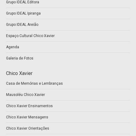
Grupo IDEAL Editora
in
in
new
new
Grupo IDEAL Ipiranga
window
window
Grupo IDEAL Areião
Espaço Cultural Chico Xavier
Agenda
Galeria de Fotos
Chico Xavier
Casa de Memórias e Lembranças
Mausoléu Chico Xavier
Chico Xavier Ensinamentos
Chico Xavier Mensagens
Chico Xavier Orientações