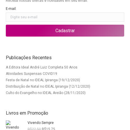
Receba nossas ofertas e novidades em seu email.
E-mail:
Publicações Recentes
A Editora Ideal André Luiz Completa 50 Anos
Atividades Suspensas COVID19
Festa de Natal no IDEAL Ipiranga (19/12/2020)
Distribuição de Natal no IDEAL Ipiranga (12/12/2020)
Culto do Evangelho no IDEAL Areião (28/11/2020)
Livros em Promoção
Vivendo Sempre
O
O
R$
22,50
R$
15,75