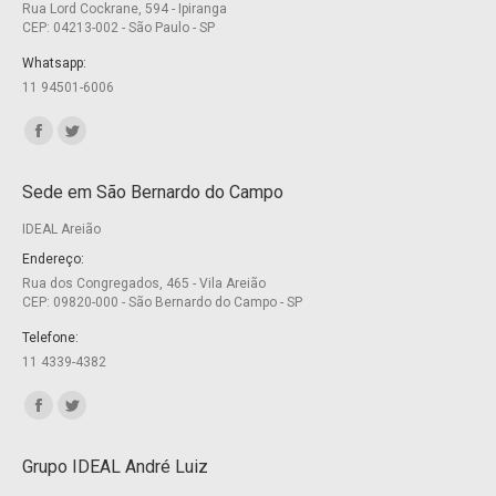
Rua Lord Cockrane, 594 - Ipiranga
CEP: 04213-002 - São Paulo - SP
Whatsapp:
11 94501-6006
Encontre-nos em:
Facebook
Twitter
page
page
Sede em São Bernardo do Campo
opens
opens
IDEAL Areião
in
in
new
new
Endereço:
Rua dos Congregados, 465 - Vila Areião
window
window
CEP: 09820-000 - São Bernardo do Campo - SP
Telefone:
11 4339-4382
Encontre-nos em:
Facebook
Twitter
page
page
Grupo IDEAL André Luiz
opens
opens