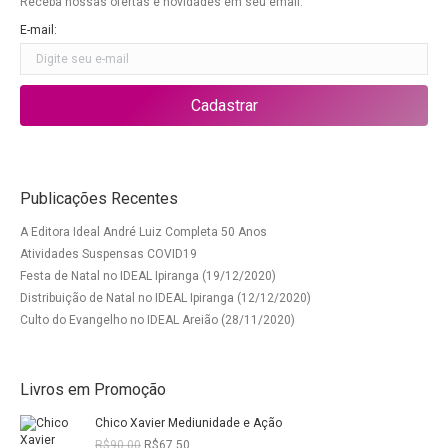
Receba nossas ofertas e novidades em seu email.
E-mail:
Publicações Recentes
A Editora Ideal André Luiz Completa 50 Anos
Atividades Suspensas COVID19
Festa de Natal no IDEAL Ipiranga (19/12/2020)
Distribuição de Natal no IDEAL Ipiranga (12/12/2020)
Culto do Evangelho no IDEAL Areião (28/11/2020)
Livros em Promoção
Chico Xavier Mediunidade e Ação
O
O
R$
90,00
R$
67,50