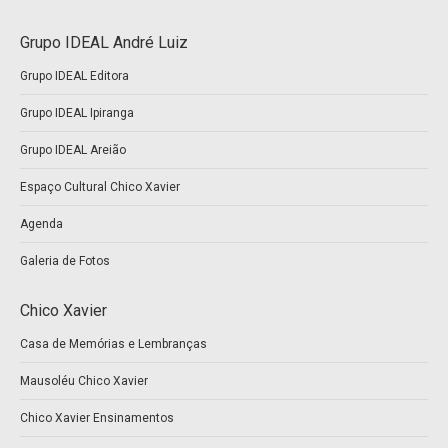
page
page
Grupo IDEAL André Luiz
opens
opens
Grupo IDEAL Editora
in
in
new
new
Grupo IDEAL Ipiranga
window
window
Grupo IDEAL Areião
Espaço Cultural Chico Xavier
Agenda
Galeria de Fotos
Chico Xavier
Casa de Memórias e Lembranças
Mausoléu Chico Xavier
Chico Xavier Ensinamentos