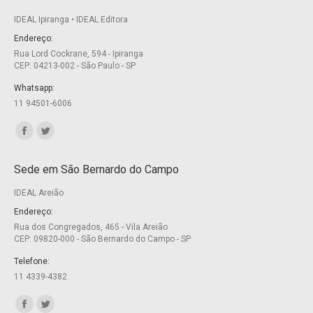
IDEAL Ipiranga • IDEAL Editora
Endereço:
Rua Lord Cockrane, 594 - Ipiranga
CEP: 04213-002 - São Paulo - SP
Whatsapp:
11 94501-6006
Encontre-nos em:
Facebook
Twitter
page
page
Sede em São Bernardo do Campo
opens
opens
IDEAL Areião
in
in
new
new
Endereço:
Rua dos Congregados, 465 - Vila Areião
window
window
CEP: 09820-000 - São Bernardo do Campo - SP
Telefone:
11 4339-4382
Encontre-nos em:
Facebook
Twitter