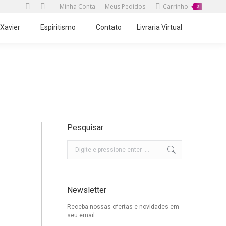
Minha Conta
Meus Pedidos
Carrinho
0
Twitter
Facebook
page
page
 Xavier
Espiritismo
Contato
Livraria Virtual
opens
opens
in
in
new
new
Você está aqui:
Início
2014
julho
12
window
window
Pesquisar
Buscar
Newsletter
Receba nossas ofertas e novidades em
seu email.