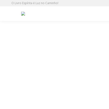
O Livro Espírita é Luz no Caminho!
Arquivo Diário:
12/07/2014
Distribuição no IDEAL Ipiranga (12/07/201
Agenda Ideal Ipiranga
Por
Duh Lima
12/07/2014
Distribuição no IDEAL Ipiranga (12/07/2014)