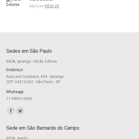
era:
é:
R$26,00.
R$19,50.
O
O
R$
27,00
R$
20,25
preço
preço
original
atual
era:
é:
R$27,00.
R$20,25.
Sedes em São Paulo
IDEAL Ipiranga • IDEAL Editora
Endereço:
Rua Lord Cockrane, 594 - Ipiranga
CEP: 04213-002 - São Paulo - SP
Whatsapp:
11 94501-6006
Encontre-nos em:
Facebook
Twitter
page
page
Sede em São Bernardo do Campo
opens
opens
IDEAL Areião
in
in