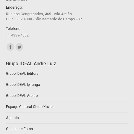
new
new
Endereço:
Rua dos Congregados, 465 - Vila Areião
window
window
CEP: 09820-000 - São Bernardo do Campo - SP
Telefone:
11 4339-4382
Encontre-nos em:
Facebook
Twitter
page
page
Grupo IDEAL André Luiz
opens
opens
Grupo IDEAL Editora
in
in
new
new
Grupo IDEAL Ipiranga
window
window
Grupo IDEAL Areião
Espaço Cultural Chico Xavier
Agenda
Galeria de Fotos