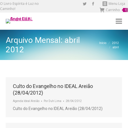
O Livro Espírita é Luz no
Twitter
Facebook
Menu Loja
Caminho!
Carrinho
page
page
0
opens
opens
in
in
new
new
Arquivo Mensal:
abril
window
window
Você está aqui:
Início
2012
2012
abril
Culto do Evangelho no IDEAL Areião
(28/04/2012)
Agenda Ideal Areião
Por
Duh Lima
28/04/2012
Culto do Evangelho no IDEAL Areião (28/04/2012)