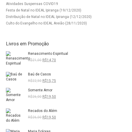
Atividades Suspensas COVID19
Festa de Natal no IDEAL Ipiranga (19/12/2020)
Distribuição de Natal no IDEAL Ipiranga (12/12/2020)
Culto do Evangelho no IDEAL Areião (28/11/2020)
Livros em Promoção
Renascimento Espiritual
O
O
R$
21,00
R$
14,70
preço
preço
original
atual
Baú de Casos
era:
é:
R$21,00.
R$14,70.
O
O
R$
22,50
R$
15,75
preço
preço
Somente Amor
original
atual
era:
é:
O
O
R$
26,00
R$
19,50
R$22,50.
R$15,75.
preço
preço
original
atual
Recados do Além
era:
é:
R$26,00.
R$19,50.
O
O
R$
26,00
R$
19,50
preço
preço
original
atual
Maria Dolores