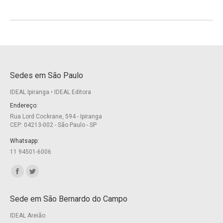
Sedes em São Paulo
IDEAL Ipiranga • IDEAL Editora
Endereço:
Rua Lord Cockrane, 594 - Ipiranga
CEP: 04213-002 - São Paulo - SP
Whatsapp:
11 94501-6006
Encontre-nos em:
Facebook
Twitter
page
page
Sede em São Bernardo do Campo
opens
opens
IDEAL Areião
in
in