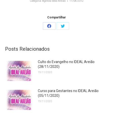
Categoria:
Agenda Ideal Areião
11/04/2012
Compartilhar
Share
Share
on
on
Facebook
Twitter
Posts Relacionados
Culto do Evangelho no IDEAL Areião
(28/11/2020)
19/11/2020
Curso para Gestantes no IDEAL Areião
(05/11/2020)
19/11/2020