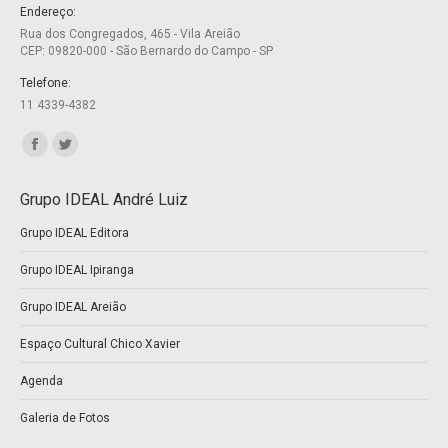
new
new
Endereço:
Rua dos Congregados, 465 - Vila Areião
window
window
CEP: 09820-000 - São Bernardo do Campo - SP
Telefone:
11 4339-4382
Encontre-nos em:
Facebook
Twitter
page
page
Grupo IDEAL André Luiz
opens
opens
Grupo IDEAL Editora
in
in
new
new
Grupo IDEAL Ipiranga
window
window
Grupo IDEAL Areião
Espaço Cultural Chico Xavier
Agenda
Galeria de Fotos