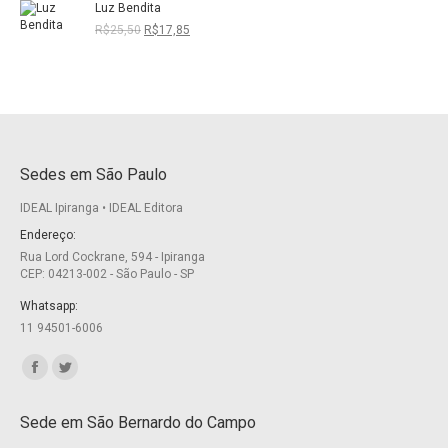
Luz Bendita
original
atual
era:
é:
O
O
R$
25,50
R$
17,85
R$21,00.
R$14,70.
preço
preço
original
atual
era:
é:
R$25,50.
R$17,85.
Sedes em São Paulo
IDEAL Ipiranga • IDEAL Editora
Endereço:
Rua Lord Cockrane, 594 - Ipiranga
CEP: 04213-002 - São Paulo - SP
Whatsapp:
11 94501-6006
Encontre-nos em:
Facebook
Twitter
page
page
Sede em São Bernardo do Campo
opens
opens