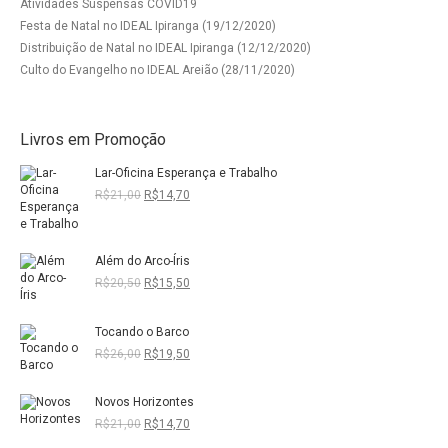
Atividades Suspensas COVID19
Festa de Natal no IDEAL Ipiranga (19/12/2020)
Distribuição de Natal no IDEAL Ipiranga (12/12/2020)
Culto do Evangelho no IDEAL Areião (28/11/2020)
Livros em Promoção
Lar-Oficina Esperança e Trabalho
O
O
R$
21,00
R$
14,70
preço
preço
original
atual
era:
é:
Além do Arco-Íris
R$21,00.
R$14,70.
O
O
R$
20,50
R$
15,50
preço
preço
original
atual
Tocando o Barco
era:
é:
R$20,50.
R$15,50.
O
O
R$
26,00
R$
19,50
preço
preço
original
atual
Novos Horizontes
era:
é:
R$26,00.
R$19,50.
O
O
R$
21,00
R$
14,70
preço
preço