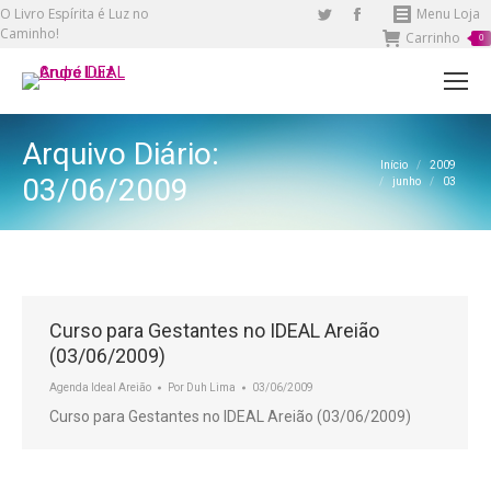
O Livro Espírita é Luz no
Twitter
Facebook
Menu Loja
Caminho!
Carrinho
page
page
0
opens
opens
in
in
new
new
Arquivo Diário:
window
window
Você está aqui:
Início
2009
03/06/2009
junho
03
Curso para Gestantes no IDEAL Areião
(03/06/2009)
Agenda Ideal Areião
Por
Duh Lima
03/06/2009
Curso para Gestantes no IDEAL Areião (03/06/2009)