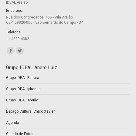
IDEAL Areião
in
in
new
new
Endereço:
Rua dos Congregados, 465 - Vila Areião
window
window
CEP: 09820-000 - São Bernardo do Campo - SP
Telefone:
11 4339-4382
Encontre-nos em:
Facebook
Twitter
page
page
Grupo IDEAL André Luiz
opens
opens
Grupo IDEAL Editora
in
in
new
new
Grupo IDEAL Ipiranga
window
window
Grupo IDEAL Areião
Espaço Cultural Chico Xavier
Agenda
Galeria de Fotos