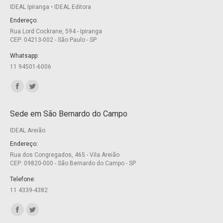
IDEAL Ipiranga • IDEAL Editora
Endereço:
Rua Lord Cockrane, 594 - Ipiranga
CEP: 04213-002 - São Paulo - SP
Whatsapp:
11 94501-6006
Encontre-nos em:
Facebook
Twitter
page
page
Sede em São Bernardo do Campo
opens
opens
IDEAL Areião
in
in
new
new
Endereço:
Rua dos Congregados, 465 - Vila Areião
window
window
CEP: 09820-000 - São Bernardo do Campo - SP
Telefone:
11 4339-4382
Encontre-nos em:
Facebook
Twitter