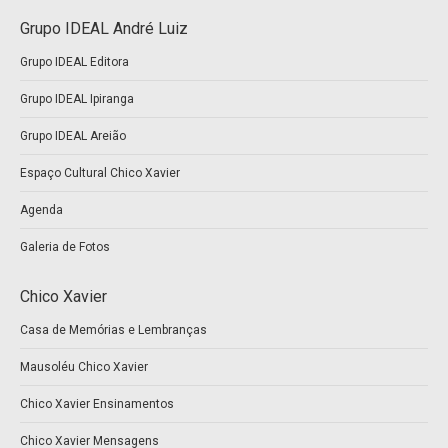
page
page
Grupo IDEAL André Luiz
opens
opens
Grupo IDEAL Editora
in
in
new
new
Grupo IDEAL Ipiranga
window
window
Grupo IDEAL Areião
Espaço Cultural Chico Xavier
Agenda
Galeria de Fotos
Chico Xavier
Casa de Memórias e Lembranças
Mausoléu Chico Xavier
Chico Xavier Ensinamentos
Chico Xavier Mensagens