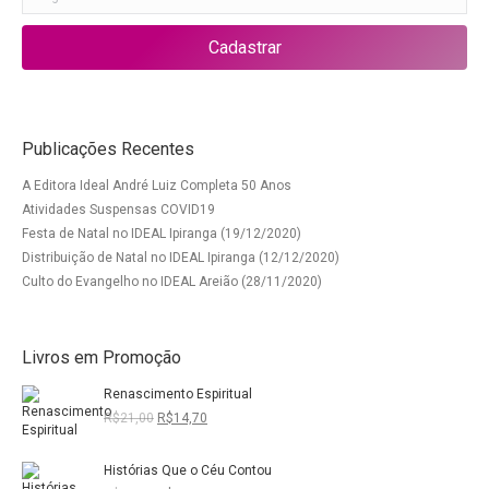
Publicações Recentes
A Editora Ideal André Luiz Completa 50 Anos
Atividades Suspensas COVID19
Festa de Natal no IDEAL Ipiranga (19/12/2020)
Distribuição de Natal no IDEAL Ipiranga (12/12/2020)
Culto do Evangelho no IDEAL Areião (28/11/2020)
Livros em Promoção
Renascimento Espiritual
O
O
R$
21,00
R$
14,70
preço
preço
original
atual
Histórias Que o Céu Contou
era:
é: