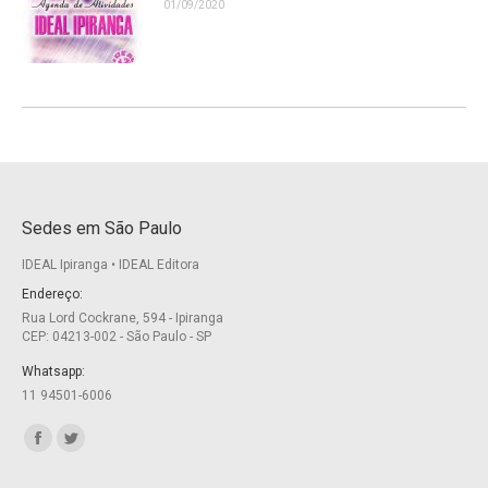
01/09/2020
Sedes em São Paulo
IDEAL Ipiranga • IDEAL Editora
Endereço:
Rua Lord Cockrane, 594 - Ipiranga
CEP: 04213-002 - São Paulo - SP
Whatsapp:
11 94501-6006
Encontre-nos em:
Facebook
Twitter
page
page