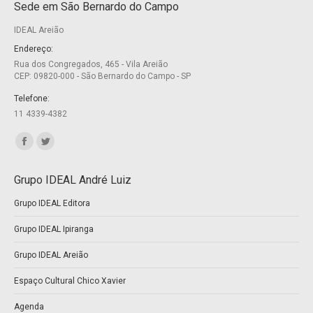
Sede em São Bernardo do Campo
opens
opens
IDEAL Areião
in
in
new
new
Endereço:
Rua dos Congregados, 465 - Vila Areião
window
window
CEP: 09820-000 - São Bernardo do Campo - SP
Telefone:
11 4339-4382
Encontre-nos em:
Facebook
Twitter
page
page
Grupo IDEAL André Luiz
opens
opens
Grupo IDEAL Editora
in
in
new
new
Grupo IDEAL Ipiranga
window
window
Grupo IDEAL Areião
Espaço Cultural Chico Xavier
Agenda