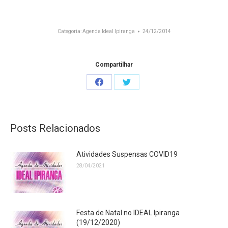
Categoria:
Agenda Ideal Ipiranga
24/12/2014
Compartilhar
Share
Share
on
on
Facebook
Twitter
Posts Relacionados
Atividades Suspensas COVID19
28/04/2021
Festa de Natal no IDEAL Ipiranga
(19/12/2020)