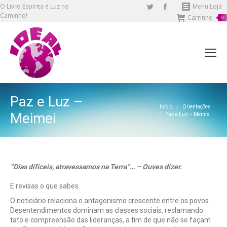
O Livro Espírita é Luz no
Twitter
Facebook
Menu Loja
Caminho!
Carrinho
page
page
0
opens
opens
in
in
new
new
window
window
Paz e Luz –
Você está aqui:
Início
Orientações
Meimei
Paz e Luz – Meimei
“Dias difíceis, atravessamos na Terra”… – Ouves dizer.
E revisas o que sabes.
O noticiário relaciona o antagonismo crescente entre os povos.
Desentendimentos dominam as classes sociais, reclamando
tato e compreensão das lideranças, a fim de que não se façam