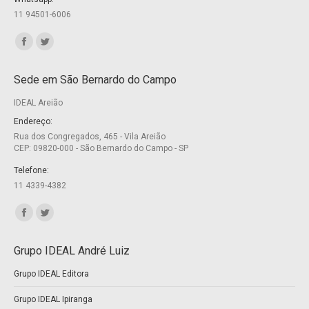
11 94501-6006
Encontre-nos em:
Facebook
Twitter
page
page
Sede em São Bernardo do Campo
opens
opens
IDEAL Areião
in
in
new
new
Endereço:
Rua dos Congregados, 465 - Vila Areião
window
window
CEP: 09820-000 - São Bernardo do Campo - SP
Telefone:
11 4339-4382
Encontre-nos em:
Facebook
Twitter
page
page
Grupo IDEAL André Luiz
opens
opens
Grupo IDEAL Editora
in
in
new
new
Grupo IDEAL Ipiranga