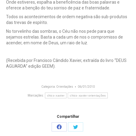
Onde estiveres, espalha a beneficência das boas palavras e
oferece a benção do teu sorriso de paz e fraternidade.
Todos os acontecimentos de ordem negativa são sub-produtos
das trevas de espírito.
No torvelinho das sombras, o Céu não nos pede para que
sejamos estrelas. Basta a cada um de nos o compromisso de
acender, em nome de Deus, um raio de luz.
(Recebida por Francisco Cândido Xavier, extraída do livro “DEUS
AGUARDA” edição GEEM).
Categoria:
Orientações
06/01/2010
Marcações:
chico xavier
chico xavier orientações
Compartilhar
Share
Share