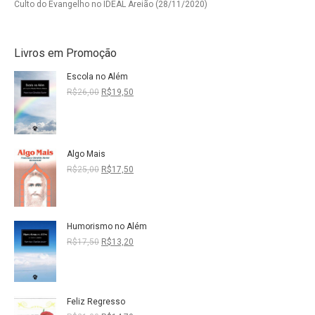
Culto do Evangelho no IDEAL Areião (28/11/2020)
Livros em Promoção
Escola no Além
O
O
R$
26,00
R$
19,50
preço
preço
original
atual
era:
é:
R$26,00.
R$19,50.
Algo Mais
O
O
R$
25,00
R$
17,50
preço
preço
original
atual
era:
é:
R$25,00.
R$17,50.
Humorismo no Além
O
O
R$
17,50
R$
13,20
preço
preço
original
atual
era:
é:
R$17,50.
R$13,20.
Feliz Regresso