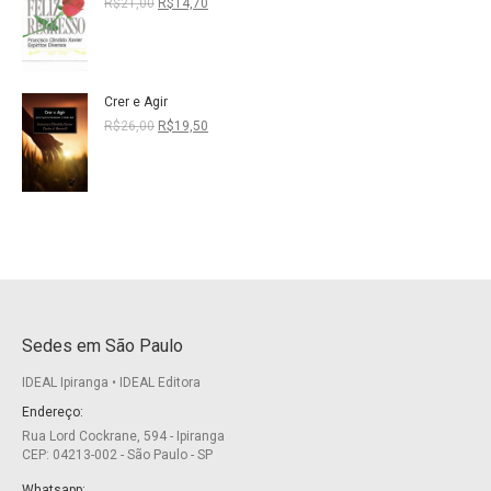
O
O
R$
21,00
R$
14,70
preço
preço
original
atual
era:
é:
R$21,00.
R$14,70.
Crer e Agir
O
O
R$
26,00
R$
19,50
preço
preço
original
atual
era:
é:
R$26,00.
R$19,50.
Sedes em São Paulo
IDEAL Ipiranga • IDEAL Editora
Endereço:
Rua Lord Cockrane, 594 - Ipiranga
CEP: 04213-002 - São Paulo - SP
Whatsapp: