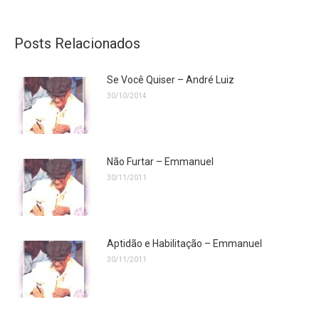
on
on
Facebook
Twitter
Posts Relacionados
Se Você Quiser – André Luiz
30/10/2014
Não Furtar – Emmanuel
30/11/2011
Aptidão e Habilitação – Emmanuel
30/11/2011