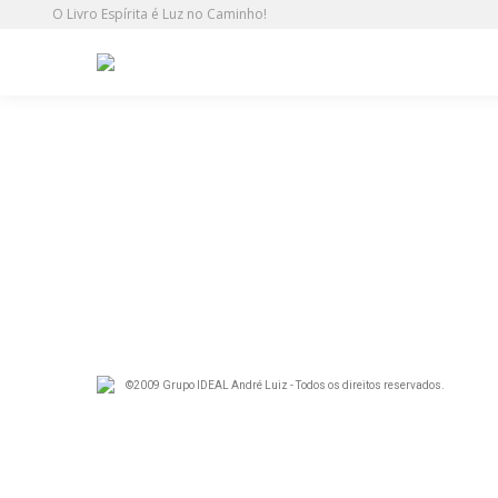
O Livro Espírita é Luz no Caminho!
ideal-17112016_09
©2009 Grupo IDEAL André Luiz - Todos os direitos reservados.