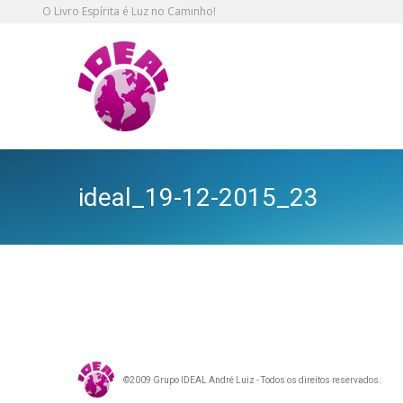
O Livro Espírita é Luz no Caminho!
ideal_19-12-2015_23
©2009 Grupo IDEAL André Luiz - Todos os direitos reservados.