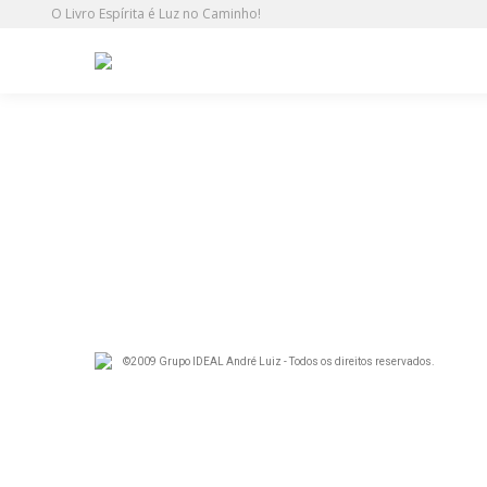
O Livro Espírita é Luz no Caminho!
IF
©2009 Grupo IDEAL André Luiz - Todos os direitos reservados.