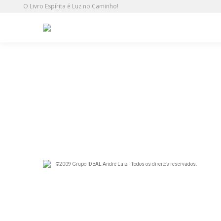
O Livro Espírita é Luz no Caminho!
ideal_24-12-2013_06.jpg
©2009 Grupo IDEAL André Luiz - Todos os direitos reservados.