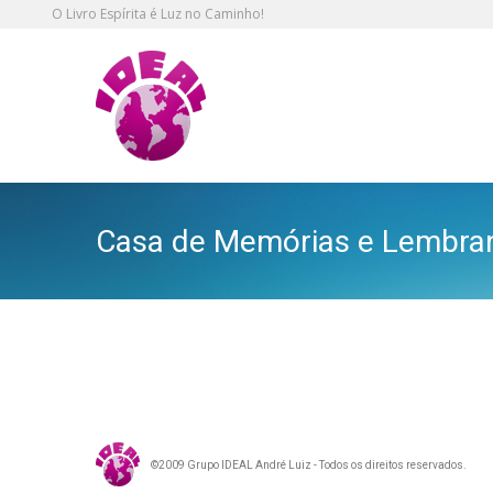
O Livro Espírita é Luz no Caminho!
Casa de Memórias e Lembran
©2009 Grupo IDEAL André Luiz - Todos os direitos reservados.