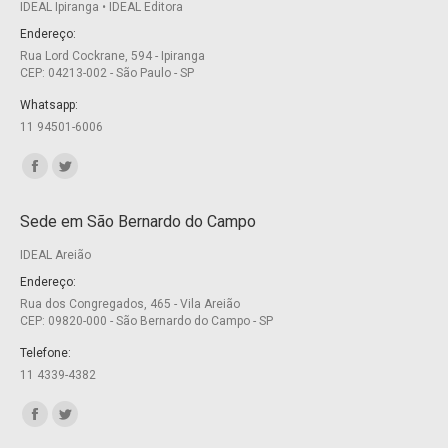
IDEAL Ipiranga • IDEAL Editora
Endereço:
Rua Lord Cockrane, 594 - Ipiranga
CEP: 04213-002 - São Paulo - SP
Whatsapp:
11 94501-6006
Encontre-nos em:
Facebook
Twitter
page
page
Sede em São Bernardo do Campo
opens
opens
IDEAL Areião
in
in
new
new
Endereço:
Rua dos Congregados, 465 - Vila Areião
window
window
CEP: 09820-000 - São Bernardo do Campo - SP
Telefone:
11 4339-4382
Encontre-nos em:
Facebook
Twitter