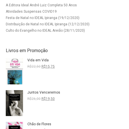
A Editora Ideal André Luiz Completa 50 Anos
Atividades Suspensas COVID19
Festa de Natal no IDEAL Ipiranga (19/12/2020)
Distribuição de Natal no IDEAL Ipiranga (12/12/2020)
Culto do Evangelho no IDEAL Areião (28/11/2020)
Livros em Promoção
Vida em Vida
O
O
R$
22,50
R$
15,75
preço
preço
original
atual
era:
é:
R$22,50.
R$15,75.
Juntos Venceremos
O
O
R$
26,00
R$
19,50
preço
preço
original
atual
era:
é:
R$26,00.
R$19,50.
Chão de Flores