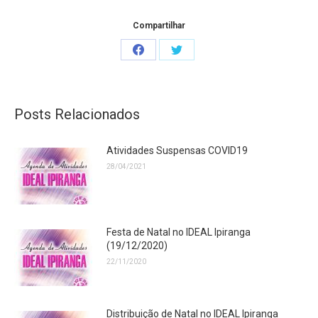
Compartilhar
Share
Share
on
on
Facebook
Twitter
Posts Relacionados
Atividades Suspensas COVID19
28/04/2021
Festa de Natal no IDEAL Ipiranga
(19/12/2020)
22/11/2020
Distribuição de Natal no IDEAL Ipiranga