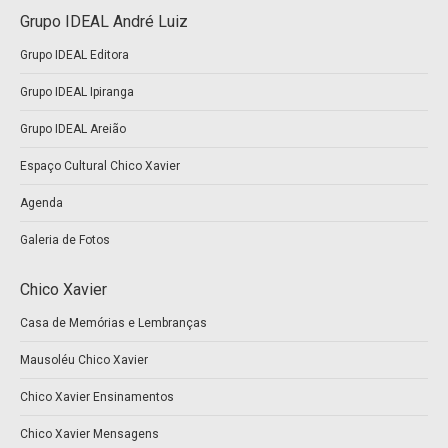
page
page
Grupo IDEAL André Luiz
opens
opens
Grupo IDEAL Editora
in
in
new
new
Grupo IDEAL Ipiranga
window
window
Grupo IDEAL Areião
Espaço Cultural Chico Xavier
Agenda
Galeria de Fotos
Chico Xavier
Casa de Memórias e Lembranças
Mausoléu Chico Xavier
Chico Xavier Ensinamentos
Chico Xavier Mensagens