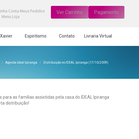
Carrinho
0
inha Conta
Meus Pedidos
Ver Carrinho
Pagamento
Menu Loja
ook
Sem produtos no carrinho
 Xavier
Espiritismo
Contato
Livraria Virtual
w
stá aqui:
Agenda Ideal Ipiranga
Distribuição no IDEAL Ipiranga (17/10/2009)
 para as famílias assistidas pela casa do IDEAL Ipiranga
a distribuição!