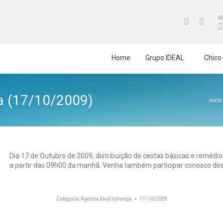
M
Twitter
Faceb
page
page
opens
opens
Home
Grupo IDEAL
Chico
in
in
new
new
window
windo
ga (17/10/2009)
Você e
Início
Dia 17 de Outubro de 2009, distribuição de cestas básicas e remédios
a partir das 09h00 da manhã. Venha também participar conosco dest
Categoria:
Agenda Ideal Ipiranga
17/10/2009