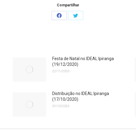
Compartilhar
Share
Share
on
on
Facebook
Twitter
Festa de Natal no IDEAL Ipiranga
(19/12/2020)
22/11/2020
Distribuição no IDEAL Ipiranga
(17/10/2020)
01/10/2020