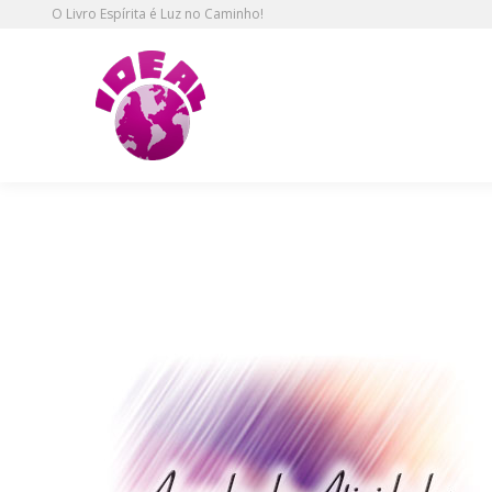
O Livro Espírita é Luz no Caminho!
Distribuição no IDEAL Ipiran