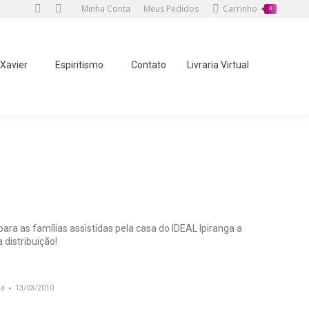
Minha Conta
Meus Pedidos
Carrinho
0
Twitter
Facebook
page
page
opens
opens
 Xavier
Espiritismo
Contato
Livraria Virtual
in
in
new
new
window
window
stá aqui:
Agenda Ideal Ipiranga
Distribuição no IDEAL Ipiranga (13/03/2010)
ara as famílias assistidas pela casa do IDEAL Ipiranga a
distribuição!
ga
13/03/2010