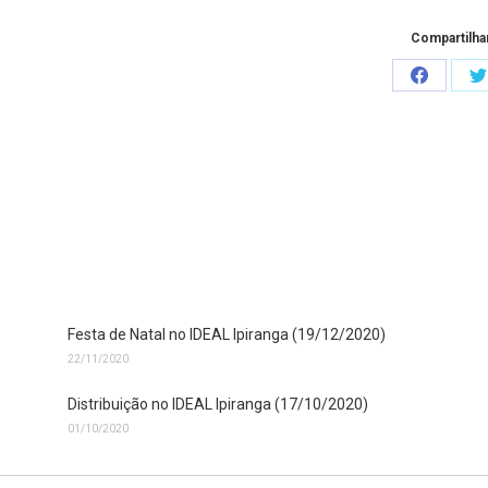
Compartilha
Share
S
on
o
Faceboo
T
Festa de Natal no IDEAL Ipiranga (19/12/2020)
22/11/2020
Distribuição no IDEAL Ipiranga (17/10/2020)
01/10/2020