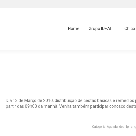
Home
Grupo IDEAL
Chico
ga (13/03/2010)
Você e
Início
Dia 13 de Março de 2010, distribuição de cestas básicas e remédios p
partir das 09h00 da manhã. Venha também participar conosco desta 
Categoria:
Agenda Ideal Ipiran