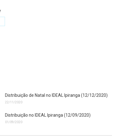
r
hare
n
k
witter
Distribuição de Natal no IDEAL Ipiranga (12/12/2020)
22/11/2020
Distribuição no IDEAL Ipiranga (12/09/2020)
01/09/2020