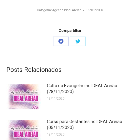
Categoria:
Agenda Ideal Areião
15/08/2007
Compartilhar
Share
Share
on
on
Facebook
Twitter
Posts Relacionados
Culto do Evangelho no IDEAL Areião
(28/11/2020)
19/11/2020
Curso para Gestantes no IDEAL Areião
(05/11/2020)
19/11/2020