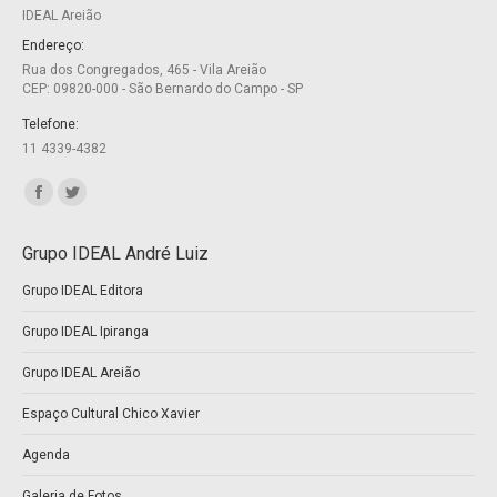
IDEAL Areião
in
in
new
new
Endereço:
Rua dos Congregados, 465 - Vila Areião
window
window
CEP: 09820-000 - São Bernardo do Campo - SP
Telefone:
11 4339-4382
Encontre-nos em:
Facebook
Twitter
page
page
Grupo IDEAL André Luiz
opens
opens
Grupo IDEAL Editora
in
in
new
new
Grupo IDEAL Ipiranga
window
window
Grupo IDEAL Areião
Espaço Cultural Chico Xavier
Agenda
Galeria de Fotos