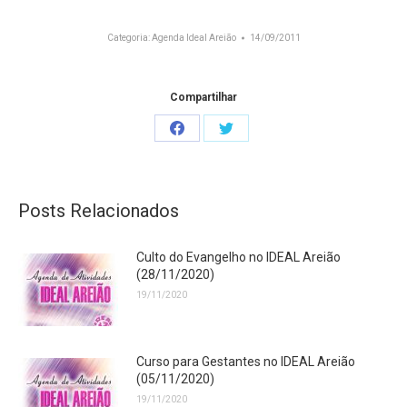
Categoria:
Agenda Ideal Areião
14/09/2011
Compartilhar
Share
Share
on
on
Facebook
Twitter
Posts Relacionados
Culto do Evangelho no IDEAL Areião
(28/11/2020)
19/11/2020
Curso para Gestantes no IDEAL Areião
(05/11/2020)
19/11/2020