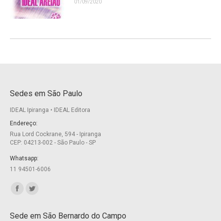
01/09/2020
Sedes em São Paulo
IDEAL Ipiranga • IDEAL Editora
Endereço:
Rua Lord Cockrane, 594 - Ipiranga
CEP: 04213-002 - São Paulo - SP
Whatsapp:
11 94501-6006
Encontre-nos em:
Facebook
Twitter
page
page
Sede em São Bernardo do Campo
opens
opens