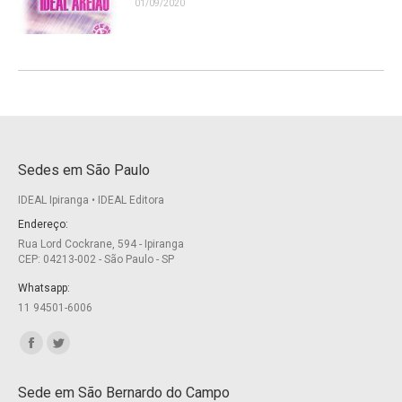
01/09/2020
Sedes em São Paulo
IDEAL Ipiranga • IDEAL Editora
Endereço:
Rua Lord Cockrane, 594 - Ipiranga
CEP: 04213-002 - São Paulo - SP
Whatsapp:
11 94501-6006
Encontre-nos em:
Facebook
Twitter
page
page
Sede em São Bernardo do Campo
opens
opens