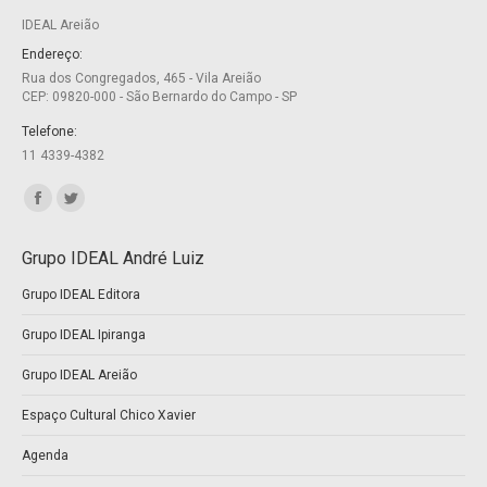
IDEAL Areião
in
in
new
new
Endereço:
Rua dos Congregados, 465 - Vila Areião
window
window
CEP: 09820-000 - São Bernardo do Campo - SP
Telefone:
11 4339-4382
Encontre-nos em:
Facebook
Twitter
page
page
Grupo IDEAL André Luiz
opens
opens
Grupo IDEAL Editora
in
in
new
new
Grupo IDEAL Ipiranga
window
window
Grupo IDEAL Areião
Espaço Cultural Chico Xavier
Agenda