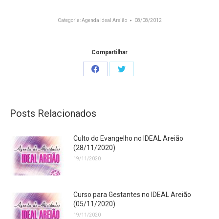
Categoria:
Agenda Ideal Areião
08/08/2012
Compartilhar
Share
Share
on
on
Facebook
Twitter
Posts Relacionados
Culto do Evangelho no IDEAL Areião
(28/11/2020)
19/11/2020
Curso para Gestantes no IDEAL Areião
(05/11/2020)
19/11/2020