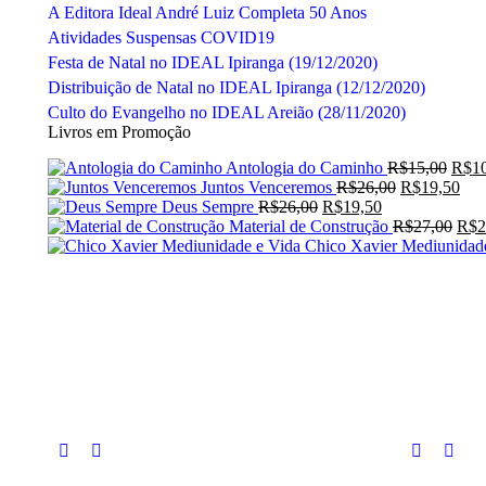
A Editora Ideal André Luiz Completa 50 Anos
Atividades Suspensas COVID19
Festa de Natal no IDEAL Ipiranga (19/12/2020)
Distribuição de Natal no IDEAL Ipiranga (12/12/2020)
Culto do Evangelho no IDEAL Areião (28/11/2020)
Livros em Promoção
O
Antologia do Caminho
R$
15,00
R$
1
O
preç
O
Juntos Venceremos
R$
26,00
R$
19,50
O
O
preço
origi
pre
Deus Sempre
R$
26,00
R$
19,50
preço
preço
original
era:
O
atua
Material de Construção
R$
27,00
R$
2
original
atual
era:
R$15
preç
é:
Chico Xavier Mediunidad
era:
é:
R$26,00.
orig
R$1
R$26,00.
R$19,50.
era:
R$2