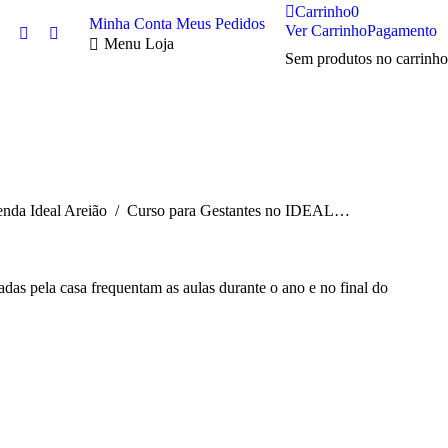
Carrinho
0
Minha Conta
Meus Pedidos
Ver Carrinho
Pagamento
Twitter
Facebook
Menu Loja
Sem produtos no carrinho
page
page
opens
opens
in
in
new
new
window
window
ui:
nda Ideal Areião
Curso para Gestantes no IDEAL…
das pela casa frequentam as aulas durante o ano e no final do