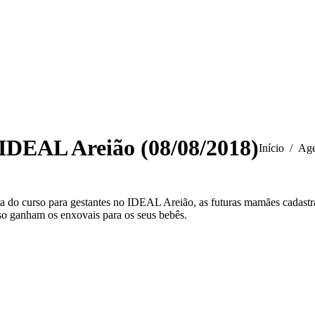
 IDEAL Areião (08/08/2018)
Você está aq
Início
Age
a do curso para gestantes no IDEAL Areião, as futuras mamães cadastra
so ganham os enxovais para os seus bebês.