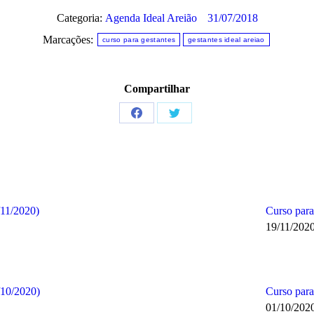
Categoria:
Agenda Ideal Areião
31/07/2018
Marcações:
curso para gestantes
gestantes ideal areiao
Compartilhar
Share
Share
on
on
Facebook
Twitter
11/2020)
Curso para
19/11/202
/10/2020)
Curso para
01/10/202