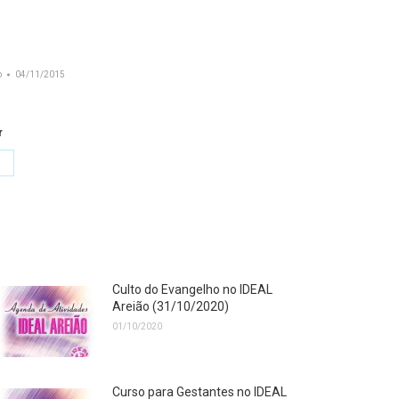
o
04/11/2015
r
hare
n
k
witter
Culto do Evangelho no IDEAL
Areião (31/10/2020)
01/10/2020
Curso para Gestantes no IDEAL