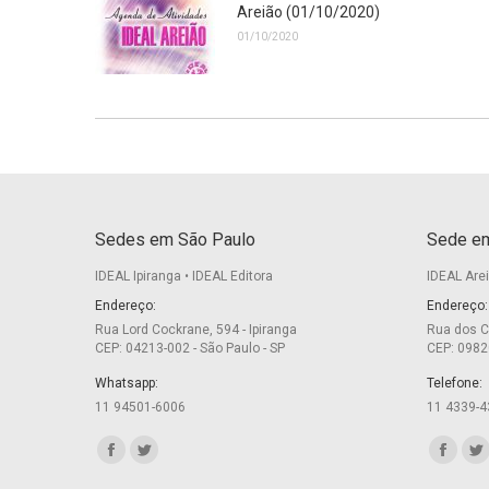
Areião (01/10/2020)
01/10/2020
Sedes em São Paulo
Sede em
IDEAL Ipiranga • IDEAL Editora
IDEAL Are
Endereço:
Endereço:
Rua Lord Cockrane, 594 - Ipiranga
Rua dos C
CEP: 04213-002 - São Paulo - SP
CEP: 0982
Whatsapp:
Telefone:
11 94501-6006
11 4339-4
Encontre-nos em:
Encontre-
Facebook
Twitter
Facebo
Tw