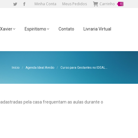
Minha Conta
Meus Pedidos
Carrinho
0
Twitter
Facebook
page
page
opens
opens
 Xavier
Espiritismo
Contato
Livraria Virtual
in
in
new
new
window
window
Você está aqui:
Início
Agenda Ideal Areião
Curso para Gestantes no IDEAL…
cadastradas pela casa frequentam as aulas durante o