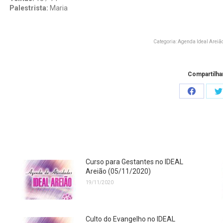
Palestrista:
Maria
Categoria:
Agenda Ideal Areiã
Compartilha
Share
S
on
o
Faceboo
T
Curso para Gestantes no IDEAL
Areião (05/11/2020)
19/11/2020
Culto do Evangelho no IDEAL