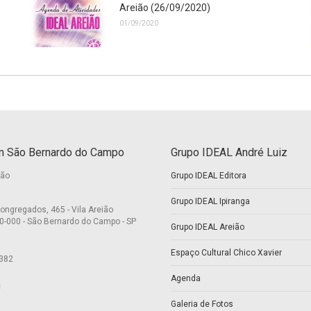
Areião (26/09/2020)
01/09/2020
 São Bernardo do Campo
Grupo IDEAL André Luiz
ião
Grupo IDEAL Editora
Grupo IDEAL Ipiranga
ongregados, 465 - Vila Areião
0-000 - São Bernardo do Campo - SP
Grupo IDEAL Areião
Espaço Cultural Chico Xavier
382
Agenda
nos em:
ok
itter
Galeria de Fotos