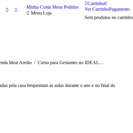
Carrinho
0
Minha Conta
Meus Pedidos
Ver Carrinho
Pagamento
Twitter
Facebook
Menu Loja
Sem produtos no carrinho
page
page
opens
opens
in
in
new
new
window
window
ui:
nda Ideal Areião
Curso para Gestantes no IDEAL…
das pela casa frequentam as aulas durante o ano e no final do