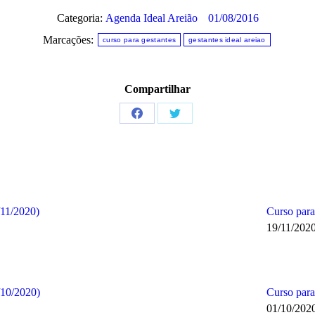
Categoria:
Agenda Ideal Areião
01/08/2016
Marcações:
curso para gestantes
gestantes ideal areiao
Compartilhar
Share
Share
on
on
Facebook
Twitter
11/2020)
Curso para
19/11/202
/10/2020)
Curso para
01/10/202