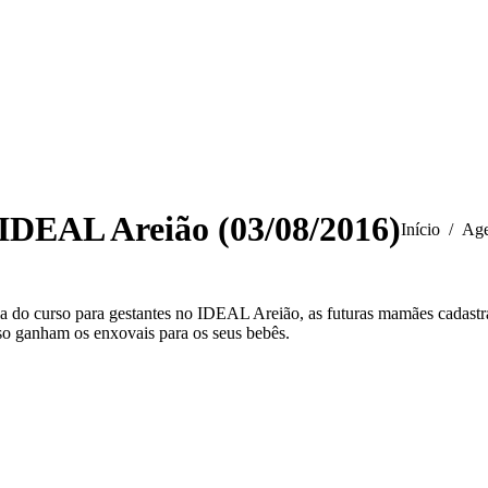
 IDEAL Areião (03/08/2016)
Você está aq
Início
Age
a do curso para gestantes no IDEAL Areião, as futuras mamães cadastra
so ganham os enxovais para os seus bebês.