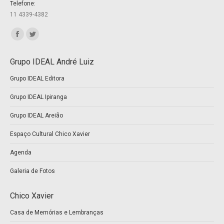
Telefone:
11 4339-4382
Encontre-nos em:
Facebook
Twitter
page
page
Grupo IDEAL André Luiz
opens
opens
Grupo IDEAL Editora
in
in
new
new
Grupo IDEAL Ipiranga
window
window
Grupo IDEAL Areião
Espaço Cultural Chico Xavier
Agenda
Galeria de Fotos
Chico Xavier
Casa de Memórias e Lembranças