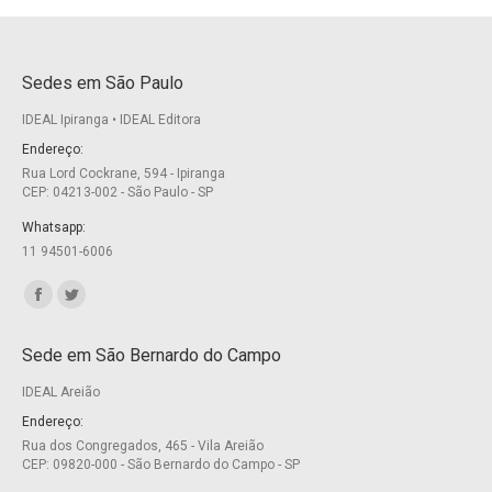
Sedes em São Paulo
IDEAL Ipiranga • IDEAL Editora
Endereço:
Rua Lord Cockrane, 594 - Ipiranga
CEP: 04213-002 - São Paulo - SP
Whatsapp:
11 94501-6006
Encontre-nos em:
Facebook
Twitter
page
page
Sede em São Bernardo do Campo
opens
opens
IDEAL Areião
in
in
new
new
Endereço:
Rua dos Congregados, 465 - Vila Areião
window
window
CEP: 09820-000 - São Bernardo do Campo - SP