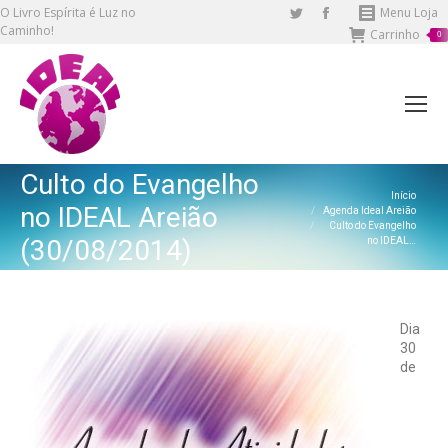
O Livro Espírita é Luz no
Twitter
Facebook
Menu Loja
Caminho!
Carrinho
page
page
0
opens
opens
in
in
new
new
window
window
Culto do Evangelho
Você está aqui:
Início
no IDEAL Areião
Agenda Ideal Areião
Culto do Evangelho
(30/08/2014)
no IDEAL…
Dia
30
de