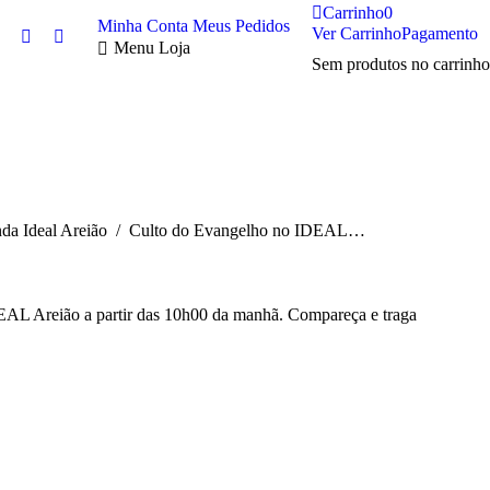
Carrinho
0
Minha Conta
Meus Pedidos
Ver Carrinho
Pagamento
Twitter
Facebook
Menu Loja
Sem produtos no carrinho
page
page
opens
opens
in
in
new
new
window
window
:
da Ideal Areião
Culto do Evangelho no IDEAL…
EAL Areião a partir das 10h00 da manhã. Compareça e traga