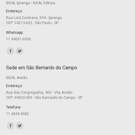
IDEAL Ipiranga • IDEAL Editora
Endereço:
Rua Lord Cockrane, 594 - Ipiranga
CEP: 04213-002 - São Paulo - SP
Whatsapp:
11 94501-6006
Encontre-nos em:
Facebook
Twitter
page
page
Sede em São Bernardo do Campo
opens
opens
IDEAL Areião
in
in
new
new
Endereço:
Rua dos Congregados, 465 - Vila Areião
window
window
CEP: 09820-000 - São Bernardo do Campo - SP
Telefone:
11 4339-4382
Encontre-nos em:
Facebook
Twitter