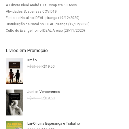
A Editora Ideal André Luiz Completa 50 Anos
Atividades Suspensas COVID19
Festa de Natal no IDEAL Ipiranga (19/12/2020)
Distribuição de Natal no IDEAL Ipiranga (12/12/2020)
Culto do Evangelho no IDEAL Areião (28/11/2020)
Livros em Promoção
Irmão
O
O
R$
26,00
R$
19,50
preço
preço
original
atual
era:
é:
R$26,00.
R$19,50.
Juntos Venceremos
O
O
R$
26,00
R$
19,50
preço
preço
original
atual
era:
é:
R$26,00.
R$19,50.
Lar-Oficina Esperança e Trabalho