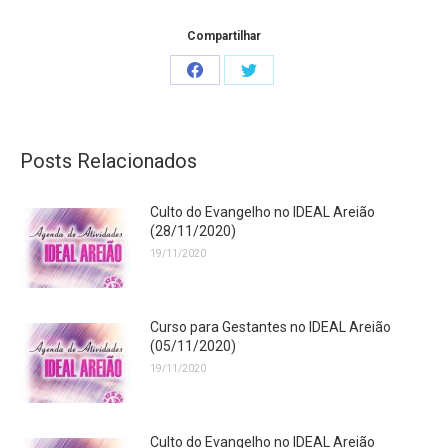
Compartilhar
Share
Share
on
on
Facebook
Twitter
Posts Relacionados
Culto do Evangelho no IDEAL Areião
(28/11/2020)
19/11/2020
Curso para Gestantes no IDEAL Areião
(05/11/2020)
19/11/2020
Culto do Evangelho no IDEAL Areião