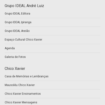
page
page
Grupo IDEAL André Luiz
opens
opens
Grupo IDEAL Editora
in
in
new
new
Grupo IDEAL Ipiranga
window
window
Grupo IDEAL Areião
Espaço Cultural Chico Xavier
Agenda
Galeria de Fotos
Chico Xavier
Casa de Memórias e Lembranças
Mausoléu Chico Xavier
Chico Xavier Ensinamentos
Chico Xavier Mensagens