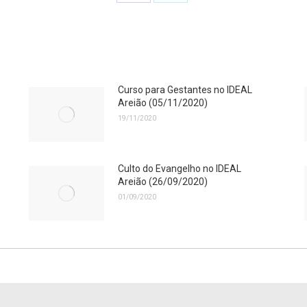
Share
Share
on
on
Facebook
Twitter
Curso para Gestantes no IDEAL
Areião (05/11/2020)
19/11/2020
Culto do Evangelho no IDEAL
Areião (26/09/2020)
01/09/2020