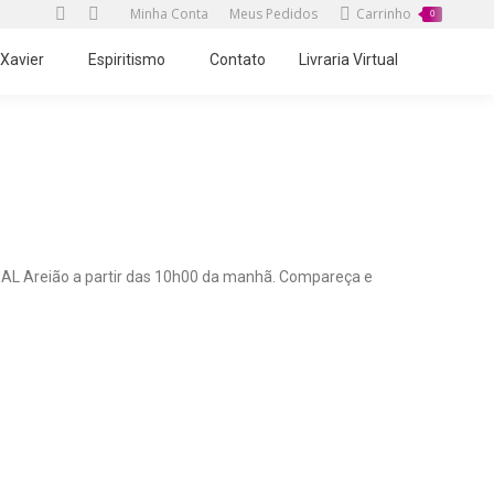
Minha Conta
Meus Pedidos
Carrinho
0
Twitter
Facebook
page
page
 Xavier
Espiritismo
Contato
Livraria Virtual
opens
opens
in
in
new
new
Você está aqui:
Início
Agenda Ideal Areião
Culto do Evangelho no IDEAL…
window
window
DEAL Areião a partir das 10h00 da manhã. Compareça e