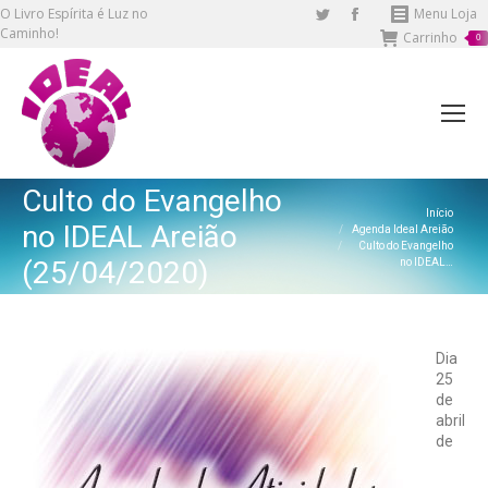
O Livro Espírita é Luz no
Twitter
Facebook
Menu Loja
Caminho!
Carrinho
page
page
0
opens
opens
in
in
new
new
window
window
Culto do Evangelho
Você está aqui:
Início
no IDEAL Areião
Agenda Ideal Areião
Culto do Evangelho
(25/04/2020)
no IDEAL…
Dia
25
de
abril
de