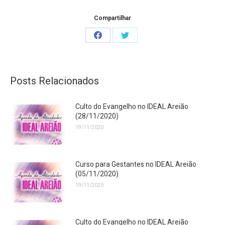
Compartilhar
Share
Share
on
on
Facebook
Twitter
Posts Relacionados
Culto do Evangelho no IDEAL Areião
(28/11/2020)
19/11/2020
Curso para Gestantes no IDEAL Areião
(05/11/2020)
19/11/2020
Culto do Evangelho no IDEAL Areião