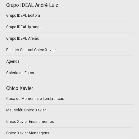
Grupo IDEAL André Luiz
opens
opens
Grupo IDEAL Editora
in
in
new
new
Grupo IDEAL Ipiranga
window
window
Grupo IDEAL Areião
Espaço Cultural Chico Xavier
Agenda
Galeria de Fotos
Chico Xavier
Casa de Memórias e Lembranças
Mausoléu Chico Xavier
Chico Xavier Ensinamentos
Chico Xavier Mensagens