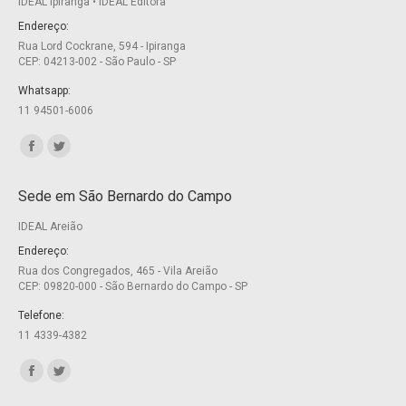
IDEAL Ipiranga • IDEAL Editora
Endereço:
Rua Lord Cockrane, 594 - Ipiranga
CEP: 04213-002 - São Paulo - SP
Whatsapp:
11 94501-6006
Encontre-nos em:
Facebook
Twitter
page
page
Sede em São Bernardo do Campo
opens
opens
IDEAL Areião
in
in
new
new
Endereço:
Rua dos Congregados, 465 - Vila Areião
window
window
CEP: 09820-000 - São Bernardo do Campo - SP
Telefone:
11 4339-4382
Encontre-nos em:
Facebook
Twitter
page
page