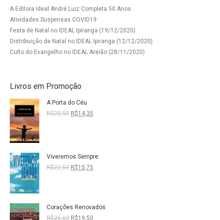
A Editora Ideal André Luiz Completa 50 Anos
Atividades Suspensas COVID19
Festa de Natal no IDEAL Ipiranga (19/12/2020)
Distribuição de Natal no IDEAL Ipiranga (12/12/2020)
Culto do Evangelho no IDEAL Areião (28/11/2020)
Livros em Promoção
A Porta do Céu
O
O
R$
20,50
R$
14,35
preço
preço
original
atual
era:
é:
R$20,50.
R$14,35.
Viveremos Sempre
O
O
R$
22,50
R$
15,75
preço
preço
original
atual
era:
é:
R$22,50.
R$15,75.
Corações Renovados
O
O
R$
26,00
R$
19,50