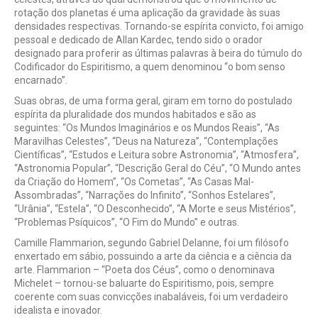
rotação dos planetas é uma aplicação da gravidade às suas
densidades respectivas. Tornando-se espírita convicto, foi amigo
pessoal e dedicado de Allan Kardec, tendo sido o orador
designado para proferir as últimas palavras à beira do túmulo do
Codificador do Espiritismo, a quem denominou “o bom senso
encarnado”.
Suas obras, de uma forma geral, giram em torno do postulado
espírita da pluralidade dos mundos habitados e são as
seguintes: “Os Mundos Imaginários e os Mundos Reais”, “As
Maravilhas Celestes”, “Deus na Natureza”, “Contemplações
Científicas”, “Estudos e Leitura sobre Astronomia”, “Atmosfera”,
“Astronomia Popular”, “Descrição Geral do Céu”, “O Mundo antes
da Criação do Homem”, “Os Cometas”, “As Casas Mal-
Assombradas”, “Narrações do Infinito”, “Sonhos Estelares”,
“Urânia”, “Estela”, “O Desconhecido”, “A Morte e seus Mistérios”,
“Problemas Psíquicos”, “O Fim do Mundo” e outras.
Camille Flammarion, segundo Gabriel Delanne, foi um filósofo
enxertado em sábio, possuindo a arte da ciência e a ciência da
arte. Flammarion – “Poeta dos Céus”, como o denominava
Michelet – tornou-se baluarte do Espiritismo, pois, sempre
coerente com suas convicções inabaláveis, foi um verdadeiro
idealista e inovador.