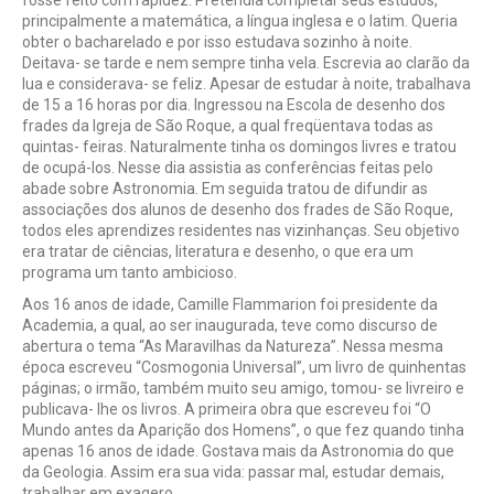
fosse feito com rapidez. Pretendia completar seus estudos,
principalmente a matemática, a língua inglesa e o latim. Queria
obter o bacharelado e por isso estudava sozinho à noite.
Deitava- se tarde e nem sempre tinha vela. Escrevia ao clarão da
lua e considerava- se feliz. Apesar de estudar à noite, trabalhava
de 15 a 16 horas por dia. Ingressou na Escola de desenho dos
frades da Igreja de São Roque, a qual freqüentava todas as
quintas- feiras. Naturalmente tinha os domingos livres e tratou
de ocupá-los. Nesse dia assistia as conferências feitas pelo
abade sobre Astronomia. Em seguida tratou de difundir as
associações dos alunos de desenho dos frades de São Roque,
todos eles aprendizes residentes nas vizinhanças. Seu objetivo
era tratar de ciências, literatura e desenho, o que era um
programa um tanto ambicioso.
Aos 16 anos de idade, Camille Flammarion foi presidente da
Academia, a qual, ao ser inaugurada, teve como discurso de
abertura o tema “As Maravilhas da Natureza”. Nessa mesma
época escreveu “Cosmogonia Universal”, um livro de quinhentas
páginas; o irmão, também muito seu amigo, tomou- se livreiro e
publicava- lhe os livros. A primeira obra que escreveu foi “O
Mundo antes da Aparição dos Homens”, o que fez quando tinha
apenas 16 anos de idade. Gostava mais da Astronomia do que
da Geologia. Assim era sua vida: passar mal, estudar demais,
trabalhar em exagero.