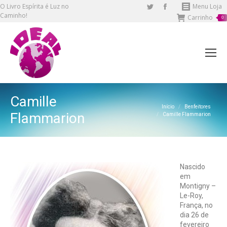
O Livro Espírita é Luz no
Twitter
Facebook
Menu Loja
Caminho!
Carrinho
page
page
0
opens
opens
in
in
new
new
window
window
Camille
Você está aqui:
Início
Benfeitores
Flammarion
Camille Flammarion
Nascido
em
Montigny –
Le-Roy,
França, no
dia 26 de
fevereiro