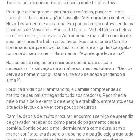
Tornou- se o primeiro aluno da escola onde freqüentava.
Para que ele seguisse a carreira eclesiástica, puseram- no a
aprender latim com o vigário Lassalle. Aí Flammarion conheceu o
Novo Testamento e a Oratória. Em pouco tempo estava lendo os
discursos de Massilon e Bonsuet. O padre Mirbel falou da beleza
da ciência e da grandeza da Astronomia e mal sabia que um de
seus auxiliares lhe bebia as palavras. Esse auxiliar era Camille
Flammarion, aquele que iria ilustrar a letra e a significação galo-
romana do seu nome — Flammarion: “Aquele que leva a luz”.
Nas aulas de religião era ensinado que uma só coisa é
necessária: “a salvação da alma”, e os mestres falavam: “De que
serve ao homem conquistar o Universo se acaba perdendo a
alma?”.
Foi dura a vida dos Flammarions, e Camille compreendeu o
mérito de seu pai entregando tudo aos credores. Reconhecia
nele o mais belo exemplo de energia e trabalho, entretanto, essa
situação levou- o a viver com poucos recursos.
Camille, depois de muito procurar, encontrou serviço de aprendiz
de gravador, recebendo como parte do pagamento casa e
comida. Comia pouco e mal, dormia numa cama dura, sem o
menor conforto; era áspero o trabalho e o patrão exigia que tudo