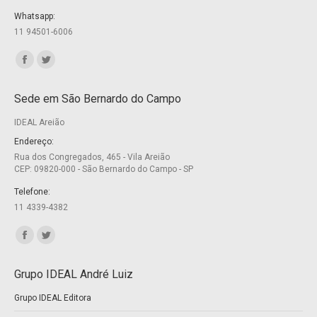
Whatsapp:
11 94501-6006
Encontre-nos em:
Facebook
Twitter
page
page
Sede em São Bernardo do Campo
opens
opens
IDEAL Areião
in
in
new
new
Endereço:
Rua dos Congregados, 465 - Vila Areião
window
window
CEP: 09820-000 - São Bernardo do Campo - SP
Telefone:
11 4339-4382
Encontre-nos em:
Facebook
Twitter
page
page
Grupo IDEAL André Luiz
opens
opens
Grupo IDEAL Editora
in
in
new
new