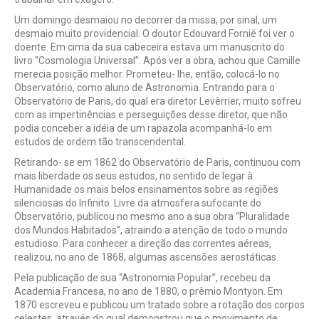
Um domingo desmaiou no decorrer da missa, por sinal, um
desmaio muito providencial. O doutor Edouvard Fornié foi ver o
doente. Em cima da sua cabeceira estava um manuscrito do
livro “Cosmologia Universal”. Após ver a obra, achou que Camille
merecia posição melhor. Prometeu- lhe, então, colocá-lo no
Observatório, como aluno de Astronomia. Entrando para o
Observatório de Paris, do qual era diretor Levèrrier, muito sofreu
com as impertinências e perseguições desse diretor, que não
podia conceber a idéia de um rapazola acompanhá-lo em
estudos de ordem tão transcendental.
Retirando- se em 1862 do Observatório de Paris, continuou com
mais liberdade os seus estudos, no sentido de legar à
Humanidade os mais belos ensinamentos sobre as regiões
silenciosas do Infinito. Livre da atmosfera sufocante do
Observatório, publicou no mesmo ano a sua obra “Pluralidade
dos Mundos Habitados”, atraindo a atenção de todo o mundo
estudioso. Para conhecer a direção das correntes aéreas,
realizou, no ano de 1868, algumas ascensões aerostáticas.
Pela publicação de sua “Astronomia Popular”, recebeu da
Academia Francesa, no ano de 1880, o prêmio Montyon. Em
1870 escreveu e publicou um tratado sobre a rotação dos corpos
celestes, através do qual demonstrou que o movimento de