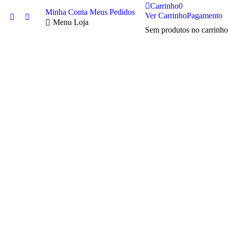
Carrinho
0
Minha Conta
Meus Pedidos
Ver Carrinho
Pagamento
Twitter
Facebook
Menu Loja
Sem produtos no carrinho
page
page
opens
opens
in
in
new
new
window
window