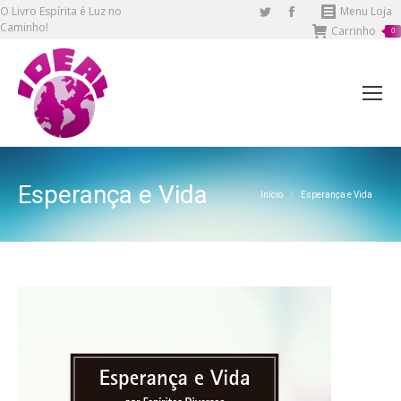
O Livro Espírita é Luz no
Twitter
Facebook
Menu Loja
Caminho!
Carrinho
page
page
0
opens
opens
in
in
new
new
window
window
Esperança e Vida
Você está aqui:
Início
Esperança e Vida